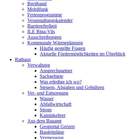
Breitband
Mobilfunk
Ferienprogramme
Veranstaltungskalender
Barrierefreiheit
ILE Bina-Vils
Ausschreibungen
Kommunale Wärmeplanung
Häufig gestellte Fragen
Aktuelle Fördermöglichkeiten im Überblick
Rathaus
Verwaltung
Ansprechpartner
Sachgebiete
Was erledige ich wo?
Steuern, Abgaben und Gebühren
Ver- und Entsorgung
Wasser
Abfallwirtschaft
Strom
Kaminkehrer
Aus dem Bauamt
Geoportal Gerzen
Bauleitpläne
Vermessung