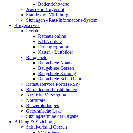
Bodenrichtwerte
Aus dem Bürgeramt
Standesamt Vilsbiburg
Sitzungen - Rats-Informations-System
Bürgerservice
Portale
Rathaus online
KITA online
Ferienprogramm
Karten / Luftbilder
Baugebiete
Baugebiete Aham
Baugebiete Gerzen
Baugebiete Kröning
Baugebiete Schalkham
Rathausservice-Portal (RSP)
Behörden und Institutionen
Ärztliche Versorgung
Notruftafel
Busverbindungen
Geografische Lage
Sitzungstermine der Organe
Bildung & Erziehung
Schulverband Gerzen
SV-Organe