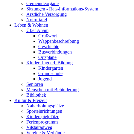
Gemeindeorgane
Sitzungen - Rats-Informations-System
Ärztliche Versorgung
Notruftafel
Leben & Wohnen
Über Aham
Grußwort
Wappenbeschreibung
Geschichte
Busverbindungen
Ortspläne
Kinder, Jugend, Bildung
Kindergarten
Grundschule
Jugend
Senioren
Menschen mit Behinderung
Bibliothek
Kultur & Freizeit
Naherholungsplätze
Sporteinrichtungen
Kinderspielplätze
Ferienprogramm
Vilstalradweg
Vereine & Verbände