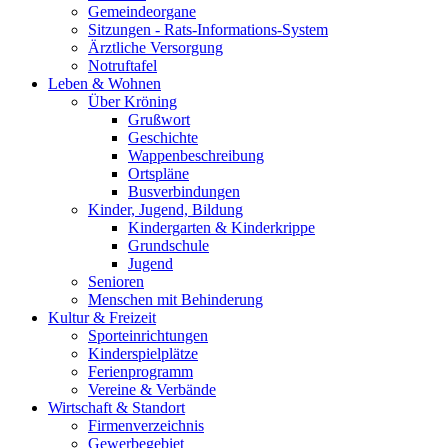
Gemeindeorgane
Sitzungen - Rats-Informations-System
Ärztliche Versorgung
Notruftafel
Leben & Wohnen
Über Kröning
Grußwort
Geschichte
Wappenbeschreibung
Ortspläne
Busverbindungen
Kinder, Jugend, Bildung
Kindergarten & Kinderkrippe
Grundschule
Jugend
Senioren
Menschen mit Behinderung
Kultur & Freizeit
Sporteinrichtungen
Kinderspielplätze
Ferienprogramm
Vereine & Verbände
Wirtschaft & Standort
Firmenverzeichnis
Gewerbegebiet