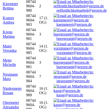
08744
Kiermeier
9604-
2
Bettina
980
oeffentlichkeitsarbeit@gerzen.de
08744
Kratzer
17 (1.
9604-
Andrea
OG)
983
kaemmerei@gerzen.de
08744
Krenn
9604-
3
Martina
981
buergeramt@gerzen.de
08744
Maier
14 (1.
9604-
Veronika
OG)
985
vorzimmer@gerzen.de
08744
Meier
9604-
3
Michelle
981
buergeramt@gerzen.de
08744
Neumann
9604-
7
Maxi
984
steueramt@gerzen.de
08744
Niedermeier
16 (1.
9604-
Renate
OG)
989
kasse@gerzen.de
08744
Obermeier
16 (1.
9604-
Alexandra
OG)