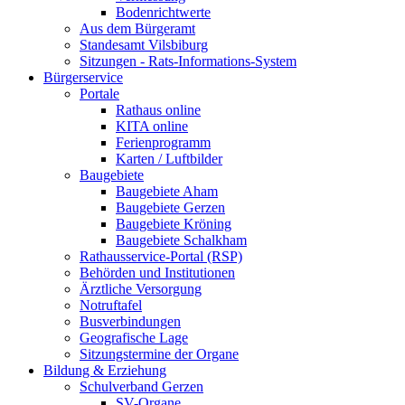
Bodenrichtwerte
Aus dem Bürgeramt
Standesamt Vilsbiburg
Sitzungen - Rats-Informations-System
Bürgerservice
Portale
Rathaus online
KITA online
Ferienprogramm
Karten / Luftbilder
Baugebiete
Baugebiete Aham
Baugebiete Gerzen
Baugebiete Kröning
Baugebiete Schalkham
Rathausservice-Portal (RSP)
Behörden und Institutionen
Ärztliche Versorgung
Notruftafel
Busverbindungen
Geografische Lage
Sitzungstermine der Organe
Bildung & Erziehung
Schulverband Gerzen
SV-Organe