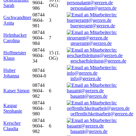
9604-
Sarah
OG)
986
personalamt@gerzen.de
08744
Gschwandtner
9604-
3
Anita
981
buergeramt@gerzen.de
08744
Helmhacker
9604-
7
Carolina
984
steueramt@gerzen.de
08744
Hoffmeister
15 (1.
9604-
Klaus
OG)
34
geschaeftsleitung@gerzen.de
Huber
08744
Johanna
9604-0
info@gerzen.de
08744
Kaiser Simon
9604-
6
982
bauamt@gerzen.de
08744
Kaspar
9604-
1
Stephanie
980
oeffentlichkeitsarbeit@gerzen.de
08744
Kerscher
9604-
6
Claudia
982
bauamt@gerzen.de