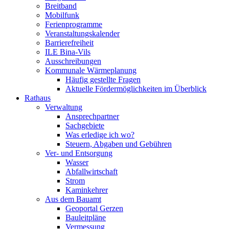
Breitband
Mobilfunk
Ferienprogramme
Veranstaltungskalender
Barrierefreiheit
ILE Bina-Vils
Ausschreibungen
Kommunale Wärmeplanung
Häufig gestellte Fragen
Aktuelle Fördermöglichkeiten im Überblick
Rathaus
Verwaltung
Ansprechpartner
Sachgebiete
Was erledige ich wo?
Steuern, Abgaben und Gebühren
Ver- und Entsorgung
Wasser
Abfallwirtschaft
Strom
Kaminkehrer
Aus dem Bauamt
Geoportal Gerzen
Bauleitpläne
Vermessung