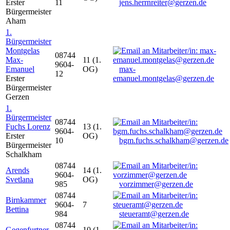
Erster
11
jens.herrnreiter@gerzen.de
Bürgermeister
Aham
1.
Bürgermeister
Montgelas
08744
Max-
11 (1.
9604-
Emanuel
OG)
max-
12
Erster
emanuel.montgelas@gerzen.de
Bürgermeister
Gerzen
1.
Bürgermeister
08744
Fuchs Lorenz
13 (1.
9604-
Erster
OG)
10
bgm.fuchs.schalkham@gerzen.de
Bürgermeister
Schalkham
08744
Arends
14 (1.
9604-
Svetlana
OG)
985
vorzimmer@gerzen.de
08744
Birnkammer
9604-
7
Bettina
984
steueramt@gerzen.de
08744
Gegenfurtner
10 (1.