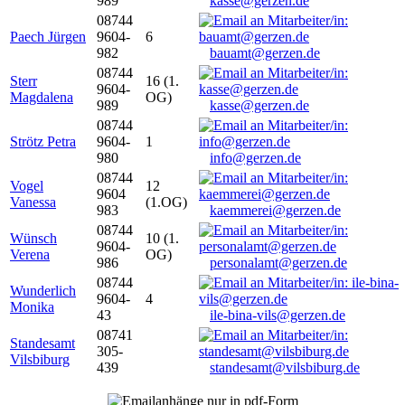
989
kasse@gerzen.de
08744
Paech Jürgen
9604-
6
982
bauamt@gerzen.de
08744
Sterr
16 (1.
9604-
Magdalena
OG)
989
kasse@gerzen.de
08744
Strötz Petra
9604-
1
980
info@gerzen.de
08744
Vogel
12
9604
Vanessa
(1.OG)
983
kaemmerei@gerzen.de
08744
Wünsch
10 (1.
9604-
Verena
OG)
986
personalamt@gerzen.de
08744
Wunderlich
9604-
4
Monika
43
ile-bina-vils@gerzen.de
08741
Standesamt
305-
Vilsbiburg
439
standesamt@vilsbiburg.de