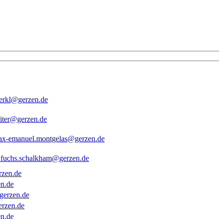
erkl@gerzen.de
eiter@gerzen.de
x-emanuel.montgelas@gerzen.de
fuchs.schalkham@gerzen.de
zen.de
n.de
gerzen.de
rzen.de
n.de