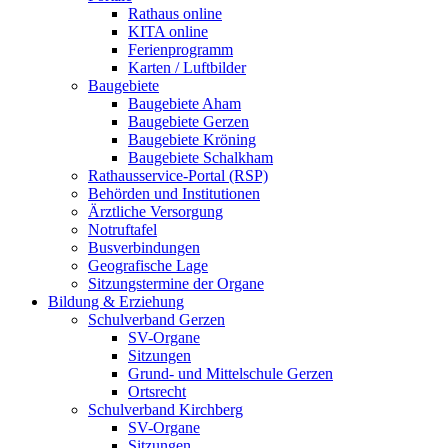
Rathaus online
KITA online
Ferienprogramm
Karten / Luftbilder
Baugebiete
Baugebiete Aham
Baugebiete Gerzen
Baugebiete Kröning
Baugebiete Schalkham
Rathausservice-Portal (RSP)
Behörden und Institutionen
Ärztliche Versorgung
Notruftafel
Busverbindungen
Geografische Lage
Sitzungstermine der Organe
Bildung & Erziehung
Schulverband Gerzen
SV-Organe
Sitzungen
Grund- und Mittelschule Gerzen
Ortsrecht
Schulverband Kirchberg
SV-Organe
Sitzungen