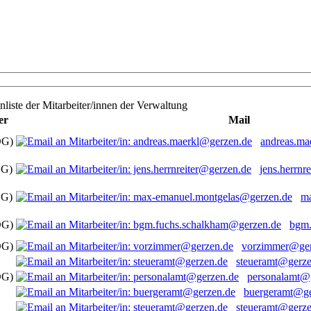
nliste der Mitarbeiter/innen der Verwaltung
er
Mail
OG)
andreas.ma
OG)
jens.herrnr
OG)
ma
OG)
bgm.
OG)
vorzimmer@ger
steueramt@gerze
OG)
personalamt@
buergeramt@ge
steueramt@gerze