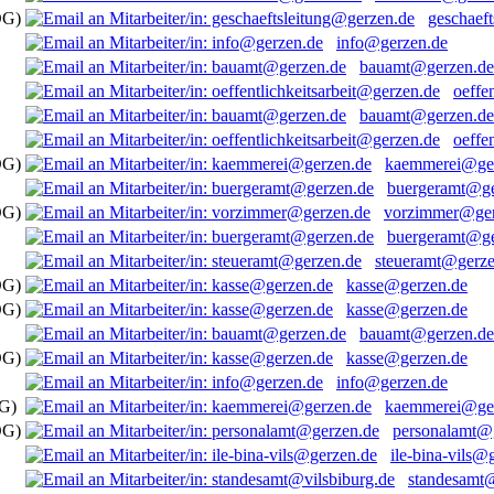
OG)
geschaef
info@gerzen.de
bauamt@gerzen.de
oeffe
bauamt@gerzen.de
oeffe
OG)
kaemmerei@ge
buergeramt@ge
OG)
vorzimmer@ger
buergeramt@ge
steueramt@gerze
OG)
kasse@gerzen.de
OG)
kasse@gerzen.de
bauamt@gerzen.de
OG)
kasse@gerzen.de
info@gerzen.de
OG)
kaemmerei@ge
OG)
personalamt@
ile-bina-vils@
standesamt@