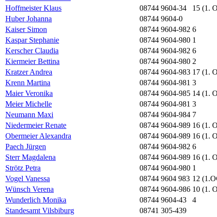
Hoffmeister Klaus
08744 9604-34
15 (1. 
Huber Johanna
08744 9604-0
Kaiser Simon
08744 9604-982
6
Kaspar Stephanie
08744 9604-980
1
Kerscher Claudia
08744 9604-982
6
Kiermeier Bettina
08744 9604-980
2
Kratzer Andrea
08744 9604-983
17 (1. 
Krenn Martina
08744 9604-981
3
Maier Veronika
08744 9604-985
14 (1. 
Meier Michelle
08744 9604-981
3
Neumann Maxi
08744 9604-984
7
Niedermeier Renate
08744 9604-989
16 (1. 
Obermeier Alexandra
08744 9604-989
16 (1. 
Paech Jürgen
08744 9604-982
6
Sterr Magdalena
08744 9604-989
16 (1. 
Strötz Petra
08744 9604-980
1
Vogel Vanessa
08744 9604 983
12 (1.
Wünsch Verena
08744 9604-986
10 (1. 
Wunderlich Monika
08744 9604-43
4
Standesamt Vilsbiburg
08741 305-439