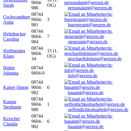
9604-
Sarah
OG)
986
personalamt@gerzen.de
08744
Gschwandtner
9604-
3
Anita
981
buergeramt@gerzen.de
08744
Helmhacker
9604-
7
Carolina
984
steueramt@gerzen.de
08744
Hoffmeister
15 (1.
9604-
Klaus
OG)
34
geschaeftsleitung@gerzen.de
Huber
08744
Johanna
9604-0
info@gerzen.de
08744
Kaiser Simon
9604-
6
982
bauamt@gerzen.de
08744
Kaspar
9604-
1
Stephanie
980
oeffentlichkeitsarbeit@gerzen.de
08744
Kerscher
9604-
6
Claudia
982
bauamt@gerzen.de