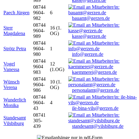
989
kasse@gerzen.de
08744
Paech Jürgen
9604-
6
982
bauamt@gerzen.de
08744
Sterr
16 (1.
9604-
Magdalena
OG)
989
kasse@gerzen.de
08744
Strötz Petra
9604-
1
980
info@gerzen.de
08744
Vogel
12
9604
Vanessa
(1.OG)
983
kaemmerei@gerzen.de
08744
Wünsch
10 (1.
9604-
Verena
OG)
986
personalamt@gerzen.de
08744
Wunderlich
9604-
4
Monika
43
ile-bina-vils@gerzen.de
08741
Standesamt
305-
Vilsbiburg
439
standesamt@vilsbiburg.de