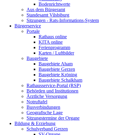
Bodenrichtwerte
Aus dem Bürgeramt
Standesamt Vilsbiburg
Sitzungen - Rats-Informations-System
Bürgerservice
Portale
Rathaus online
KITA online
Ferienprogramm
Karten / Luftbilder
Baugebiete
Baugebiete Aham
Baugebiete Gerzen
Baugebiete Kröning
Baugebiete Schalkham
Rathausservice-Portal (RSP)
Behörden und Institutionen
Ärztliche Versorgung
Notruftafel
Busverbindungen
Geografische Lage
Sitzungstermine der Organe
Bildung & Erziehung
Schulverband Gerzen
SV-Organe