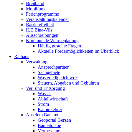
Breitband
Mobilfunk
Ferienprogramme
Veranstaltungskalender
Barrierefreiheit
ILE Bina-Vils
Ausschreibungen
Kommunale Wärmeplanung
Häufig gestellte Fragen
Aktuelle Fördermöglichkeiten im Überblick
Rathaus
Verwaltung
Ansprechpartner
Sachgebiete
Was erledige ich wo?
Steuern, Abgaben und Gebühren
Ver- und Entsorgung
Wasser
Abfallwirtschaft
Strom
Kaminkehrer
Aus dem Bauamt
Geoportal Gerzen
Bauleitpläne
Vermessung