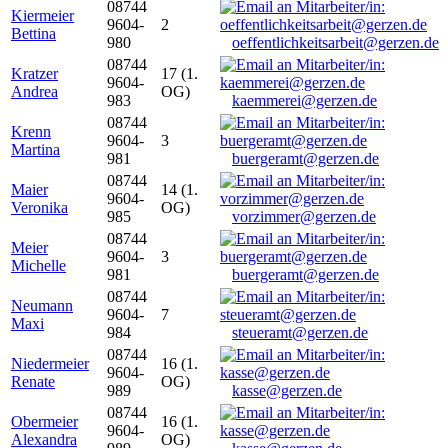
08744
Kiermeier
9604-
2
Bettina
980
oeffentlichkeitsarbeit@gerzen.de
08744
Kratzer
17 (1.
9604-
Andrea
OG)
983
kaemmerei@gerzen.de
08744
Krenn
9604-
3
Martina
981
buergeramt@gerzen.de
08744
Maier
14 (1.
9604-
Veronika
OG)
985
vorzimmer@gerzen.de
08744
Meier
9604-
3
Michelle
981
buergeramt@gerzen.de
08744
Neumann
9604-
7
Maxi
984
steueramt@gerzen.de
08744
Niedermeier
16 (1.
9604-
Renate
OG)
989
kasse@gerzen.de
08744
Obermeier
16 (1.
9604-
Alexandra
OG)