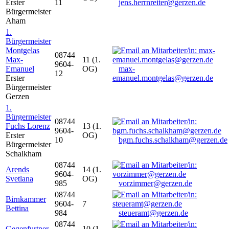
Erster
11
jens.herrnreiter@gerzen.de
Bürgermeister
Aham
1.
Bürgermeister
Montgelas
08744
Max-
11 (1.
9604-
Emanuel
OG)
max-
12
Erster
emanuel.montgelas@gerzen.de
Bürgermeister
Gerzen
1.
Bürgermeister
08744
Fuchs Lorenz
13 (1.
9604-
Erster
OG)
10
bgm.fuchs.schalkham@gerzen.de
Bürgermeister
Schalkham
08744
Arends
14 (1.
9604-
Svetlana
OG)
985
vorzimmer@gerzen.de
08744
Birnkammer
9604-
7
Bettina
984
steueramt@gerzen.de
08744
Gegenfurtner
10 (1.