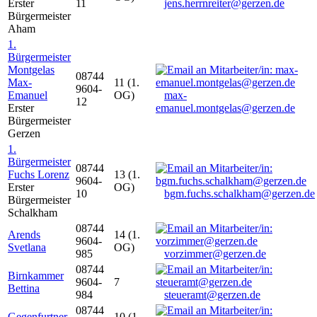
Erster
11
jens.herrnreiter@gerzen.de
Bürgermeister
Aham
1.
Bürgermeister
Montgelas
08744
Max-
11 (1.
9604-
Emanuel
OG)
max-
12
Erster
emanuel.montgelas@gerzen.de
Bürgermeister
Gerzen
1.
Bürgermeister
08744
Fuchs Lorenz
13 (1.
9604-
Erster
OG)
10
bgm.fuchs.schalkham@gerzen.de
Bürgermeister
Schalkham
08744
Arends
14 (1.
9604-
Svetlana
OG)
985
vorzimmer@gerzen.de
08744
Birnkammer
9604-
7
Bettina
984
steueramt@gerzen.de
08744
Gegenfurtner
10 (1.