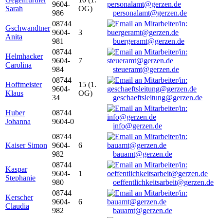
9604-
Sarah
OG)
986
personalamt@gerzen.de
08744
Gschwandtner
9604-
3
Anita
981
buergeramt@gerzen.de
08744
Helmhacker
9604-
7
Carolina
984
steueramt@gerzen.de
08744
Hoffmeister
15 (1.
9604-
Klaus
OG)
34
geschaeftsleitung@gerzen.de
Huber
08744
Johanna
9604-0
info@gerzen.de
08744
Kaiser Simon
9604-
6
982
bauamt@gerzen.de
08744
Kaspar
9604-
1
Stephanie
980
oeffentlichkeitsarbeit@gerzen.de
08744
Kerscher
9604-
6
Claudia
982
bauamt@gerzen.de