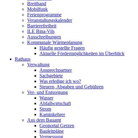
Breitband
Mobilfunk
Ferienprogramme
Veranstaltungskalender
Barrierefreiheit
ILE Bina-Vils
Ausschreibungen
Kommunale Wärmeplanung
Häufig gestellte Fragen
Aktuelle Fördermöglichkeiten im Überblick
Rathaus
Verwaltung
Ansprechpartner
Sachgebiete
Was erledige ich wo?
Steuern, Abgaben und Gebühren
Ver- und Entsorgung
Wasser
Abfallwirtschaft
Strom
Kaminkehrer
Aus dem Bauamt
Geoportal Gerzen
Bauleitpläne
Vermessung