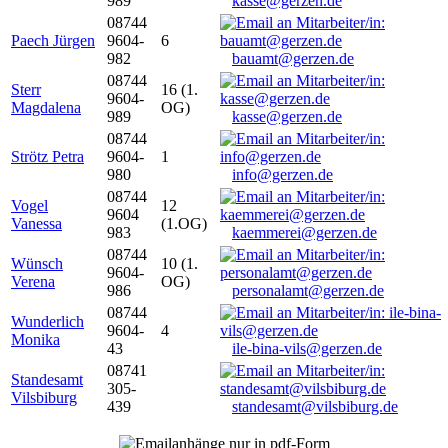
989
kasse@gerzen.de
08744
Paech Jürgen
9604-
6
982
bauamt@gerzen.de
08744
Sterr
16 (1.
9604-
Magdalena
OG)
989
kasse@gerzen.de
08744
Strötz Petra
9604-
1
980
info@gerzen.de
08744
Vogel
12
9604
Vanessa
(1.OG)
983
kaemmerei@gerzen.de
08744
Wünsch
10 (1.
9604-
Verena
OG)
986
personalamt@gerzen.de
08744
Wunderlich
9604-
4
Monika
43
ile-bina-vils@gerzen.de
08741
Standesamt
305-
Vilsbiburg
439
standesamt@vilsbiburg.de