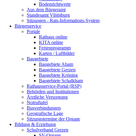
Bodenrichtwerte
Aus dem Bürgeramt
Standesamt Vilsbiburg
Sitzungen - Rats-Informations-System
Bürgerservice
Portale
Rathaus online
KITA online
Ferienprogramm
Karten / Luftbilder
Baugebiete
Baugebiete Aham
Baugebiete Gerzen
Baugebiete Kröning
Baugebiete Schalkham
Rathausservice-Portal (RSP)
Behörden und Institutionen
Ärztliche Versorgung
Notruftafel
Busverbindungen
Geografische Lage
Sitzungstermine der Organe
Bildung & Erziehung
Schulverband Gerzen
SV-Organe