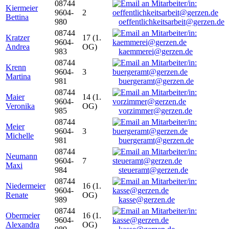
08744
Kiermeier
9604-
2
Bettina
980
oeffentlichkeitsarbeit@gerzen.de
08744
Kratzer
17 (1.
9604-
Andrea
OG)
983
kaemmerei@gerzen.de
08744
Krenn
9604-
3
Martina
981
buergeramt@gerzen.de
08744
Maier
14 (1.
9604-
Veronika
OG)
985
vorzimmer@gerzen.de
08744
Meier
9604-
3
Michelle
981
buergeramt@gerzen.de
08744
Neumann
9604-
7
Maxi
984
steueramt@gerzen.de
08744
Niedermeier
16 (1.
9604-
Renate
OG)
989
kasse@gerzen.de
08744
Obermeier
16 (1.
9604-
Alexandra
OG)