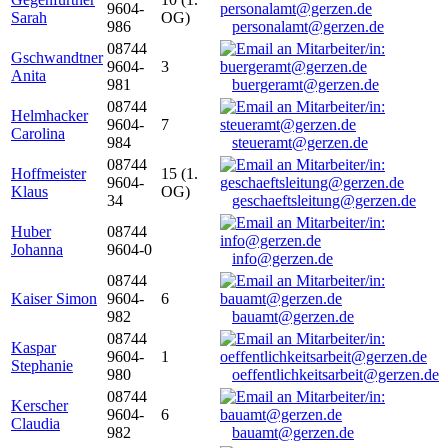
9604-
Sarah
OG)
986
personalamt@gerzen.de
08744
Gschwandtner
9604-
3
Anita
981
buergeramt@gerzen.de
08744
Helmhacker
9604-
7
Carolina
984
steueramt@gerzen.de
08744
Hoffmeister
15 (1.
9604-
Klaus
OG)
34
geschaeftsleitung@gerzen.de
Huber
08744
Johanna
9604-0
info@gerzen.de
08744
Kaiser Simon
9604-
6
982
bauamt@gerzen.de
08744
Kaspar
9604-
1
Stephanie
980
oeffentlichkeitsarbeit@gerzen.de
08744
Kerscher
9604-
6
Claudia
982
bauamt@gerzen.de