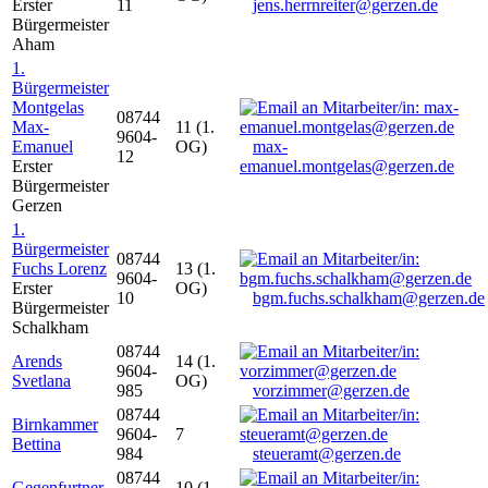
Erster
11
jens.herrnreiter@gerzen.de
Bürgermeister
Aham
1.
Bürgermeister
Montgelas
08744
Max-
11 (1.
9604-
Emanuel
OG)
max-
12
Erster
emanuel.montgelas@gerzen.de
Bürgermeister
Gerzen
1.
Bürgermeister
08744
Fuchs Lorenz
13 (1.
9604-
Erster
OG)
10
bgm.fuchs.schalkham@gerzen.de
Bürgermeister
Schalkham
08744
Arends
14 (1.
9604-
Svetlana
OG)
985
vorzimmer@gerzen.de
08744
Birnkammer
9604-
7
Bettina
984
steueramt@gerzen.de
08744
Gegenfurtner
10 (1.