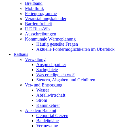
Breitband
Mobilfunk
Ferienprogramme
Veranstaltungskalender
Barrierefreiheit
ILE Bina-Vils
Ausschreibungen
Kommunale Wärmeplanung
Häufig gestellte Fragen
Aktuelle Fördermöglichkeiten im Überblick
Rathaus
Verwaltung
Ansprechpartner
Sachgebiete
Was erledige ich wo?
Steuern, Abgaben und Gebühren
Ver- und Entsorgung
Wasser
Abfallwirtschaft
Strom
Kaminkehrer
Aus dem Bauamt
Geoportal Gerzen
Bauleitpläne
Vermessung