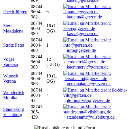
989
kasse@gerzen.de
08744
Paech Jürgen
9604-
6
982
bauamt@gerzen.de
08744
Sterr
16 (1.
9604-
Magdalena
OG)
989
kasse@gerzen.de
08744
Strötz Petra
9604-
1
980
info@gerzen.de
08744
Vogel
12
9604
Vanessa
(1.OG)
983
kaemmerei@gerzen.de
08744
Wünsch
10 (1.
9604-
Verena
OG)
986
personalamt@gerzen.de
08744
Wunderlich
9604-
4
Monika
43
ile-bina-vils@gerzen.de
08741
Standesamt
305-
Vilsbiburg
439
standesamt@vilsbiburg.de