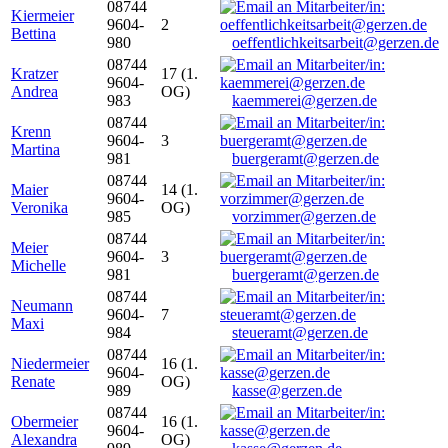
08744
Kiermeier
9604-
2
Bettina
980
oeffentlichkeitsarbeit@gerzen.de
08744
Kratzer
17 (1.
9604-
Andrea
OG)
983
kaemmerei@gerzen.de
08744
Krenn
9604-
3
Martina
981
buergeramt@gerzen.de
08744
Maier
14 (1.
9604-
Veronika
OG)
985
vorzimmer@gerzen.de
08744
Meier
9604-
3
Michelle
981
buergeramt@gerzen.de
08744
Neumann
9604-
7
Maxi
984
steueramt@gerzen.de
08744
Niedermeier
16 (1.
9604-
Renate
OG)
989
kasse@gerzen.de
08744
Obermeier
16 (1.
9604-
Alexandra
OG)