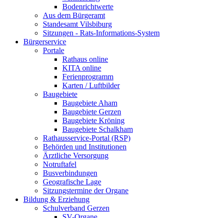
Bodenrichtwerte
Aus dem Bürgeramt
Standesamt Vilsbiburg
Sitzungen - Rats-Informations-System
Bürgerservice
Portale
Rathaus online
KITA online
Ferienprogramm
Karten / Luftbilder
Baugebiete
Baugebiete Aham
Baugebiete Gerzen
Baugebiete Kröning
Baugebiete Schalkham
Rathausservice-Portal (RSP)
Behörden und Institutionen
Ärztliche Versorgung
Notruftafel
Busverbindungen
Geografische Lage
Sitzungstermine der Organe
Bildung & Erziehung
Schulverband Gerzen
SV-Organe