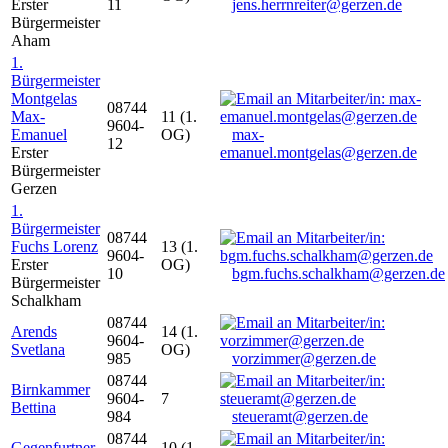
Erster
11
jens.herrnreiter@gerzen.de
Bürgermeister
Aham
1.
Bürgermeister
Montgelas
08744
Max-
11 (1.
9604-
Emanuel
OG)
max-
12
Erster
emanuel.montgelas@gerzen.de
Bürgermeister
Gerzen
1.
Bürgermeister
08744
Fuchs Lorenz
13 (1.
9604-
Erster
OG)
10
bgm.fuchs.schalkham@gerzen.de
Bürgermeister
Schalkham
08744
Arends
14 (1.
9604-
Svetlana
OG)
985
vorzimmer@gerzen.de
08744
Birnkammer
9604-
7
Bettina
984
steueramt@gerzen.de
08744
Gegenfurtner
10 (1.