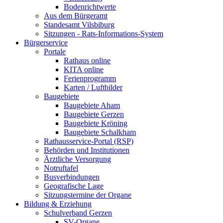
Bodenrichtwerte
Aus dem Bürgeramt
Standesamt Vilsbiburg
Sitzungen - Rats-Informations-System
Bürgerservice
Portale
Rathaus online
KITA online
Ferienprogramm
Karten / Luftbilder
Baugebiete
Baugebiete Aham
Baugebiete Gerzen
Baugebiete Kröning
Baugebiete Schalkham
Rathausservice-Portal (RSP)
Behörden und Institutionen
Ärztliche Versorgung
Notruftafel
Busverbindungen
Geografische Lage
Sitzungstermine der Organe
Bildung & Erziehung
Schulverband Gerzen
SV-Organe