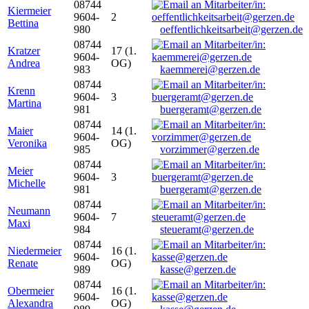
08744
Kiermeier
9604-
2
Bettina
980
oeffentlichkeitsarbeit@gerzen.de
08744
Kratzer
17 (1.
9604-
Andrea
OG)
983
kaemmerei@gerzen.de
08744
Krenn
9604-
3
Martina
981
buergeramt@gerzen.de
08744
Maier
14 (1.
9604-
Veronika
OG)
985
vorzimmer@gerzen.de
08744
Meier
9604-
3
Michelle
981
buergeramt@gerzen.de
08744
Neumann
9604-
7
Maxi
984
steueramt@gerzen.de
08744
Niedermeier
16 (1.
9604-
Renate
OG)
989
kasse@gerzen.de
08744
Obermeier
16 (1.
9604-
Alexandra
OG)