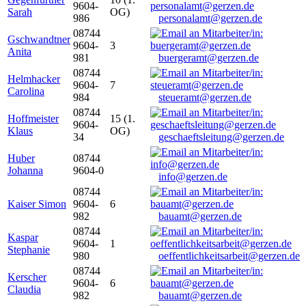
9604-
Sarah
OG)
986
personalamt@gerzen.de
08744
Gschwandtner
9604-
3
Anita
981
buergeramt@gerzen.de
08744
Helmhacker
9604-
7
Carolina
984
steueramt@gerzen.de
08744
Hoffmeister
15 (1.
9604-
Klaus
OG)
34
geschaeftsleitung@gerzen.de
Huber
08744
Johanna
9604-0
info@gerzen.de
08744
Kaiser Simon
9604-
6
982
bauamt@gerzen.de
08744
Kaspar
9604-
1
Stephanie
980
oeffentlichkeitsarbeit@gerzen.de
08744
Kerscher
9604-
6
Claudia
982
bauamt@gerzen.de