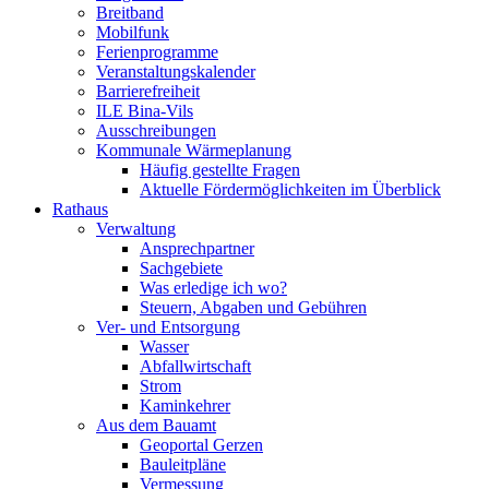
Breitband
Mobilfunk
Ferienprogramme
Veranstaltungskalender
Barrierefreiheit
ILE Bina-Vils
Ausschreibungen
Kommunale Wärmeplanung
Häufig gestellte Fragen
Aktuelle Fördermöglichkeiten im Überblick
Rathaus
Verwaltung
Ansprechpartner
Sachgebiete
Was erledige ich wo?
Steuern, Abgaben und Gebühren
Ver- und Entsorgung
Wasser
Abfallwirtschaft
Strom
Kaminkehrer
Aus dem Bauamt
Geoportal Gerzen
Bauleitpläne
Vermessung