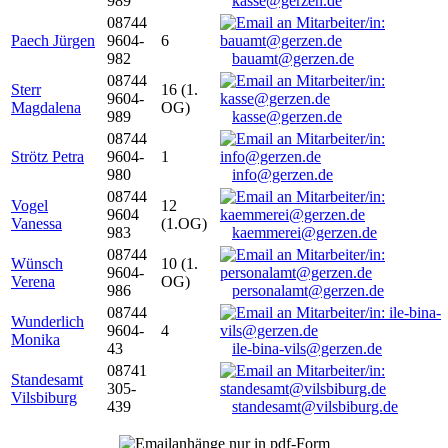
989
kasse@gerzen.de
08744
Paech Jürgen
9604-
6
982
bauamt@gerzen.de
08744
Sterr
16 (1.
9604-
Magdalena
OG)
989
kasse@gerzen.de
08744
Strötz Petra
9604-
1
980
info@gerzen.de
08744
Vogel
12
9604
Vanessa
(1.OG)
983
kaemmerei@gerzen.de
08744
Wünsch
10 (1.
9604-
Verena
OG)
986
personalamt@gerzen.de
08744
Wunderlich
9604-
4
Monika
43
ile-bina-vils@gerzen.de
08741
Standesamt
305-
Vilsbiburg
439
standesamt@vilsbiburg.de