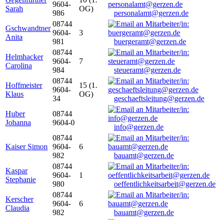
9604-
Sarah
OG)
986
personalamt@gerzen.de
08744
Gschwandtner
9604-
3
Anita
981
buergeramt@gerzen.de
08744
Helmhacker
9604-
7
Carolina
984
steueramt@gerzen.de
08744
Hoffmeister
15 (1.
9604-
Klaus
OG)
34
geschaeftsleitung@gerzen.de
Huber
08744
Johanna
9604-0
info@gerzen.de
08744
Kaiser Simon
9604-
6
982
bauamt@gerzen.de
08744
Kaspar
9604-
1
Stephanie
980
oeffentlichkeitsarbeit@gerzen.de
08744
Kerscher
9604-
6
Claudia
982
bauamt@gerzen.de