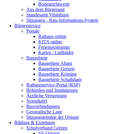
Bodenrichtwerte
Aus dem Bürgeramt
Standesamt Vilsbiburg
Sitzungen - Rats-Informations-System
Bürgerservice
Portale
Rathaus online
KITA online
Ferienprogramm
Karten / Luftbilder
Baugebiete
Baugebiete Aham
Baugebiete Gerzen
Baugebiete Kröning
Baugebiete Schalkham
Rathausservice-Portal (RSP)
Behörden und Institutionen
Ärztliche Versorgung
Notruftafel
Busverbindungen
Geografische Lage
Sitzungstermine der Organe
Bildung & Erziehung
Schulverband Gerzen
SV-Organe