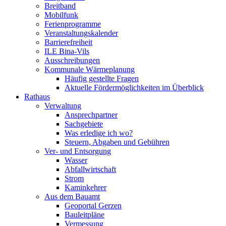
Breitband
Mobilfunk
Ferienprogramme
Veranstaltungskalender
Barrierefreiheit
ILE Bina-Vils
Ausschreibungen
Kommunale Wärmeplanung
Häufig gestellte Fragen
Aktuelle Fördermöglichkeiten im Überblick
Rathaus
Verwaltung
Ansprechpartner
Sachgebiete
Was erledige ich wo?
Steuern, Abgaben und Gebühren
Ver- und Entsorgung
Wasser
Abfallwirtschaft
Strom
Kaminkehrer
Aus dem Bauamt
Geoportal Gerzen
Bauleitpläne
Vermessung