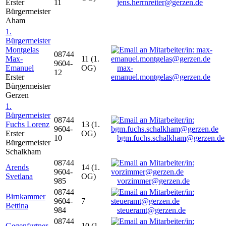
Erster
11
jens.herrnreiter@gerzen.de
Bürgermeister
Aham
1.
Bürgermeister
Montgelas
08744
Max-
11 (1.
9604-
Emanuel
OG)
max-
12
Erster
emanuel.montgelas@gerzen.de
Bürgermeister
Gerzen
1.
Bürgermeister
08744
Fuchs Lorenz
13 (1.
9604-
Erster
OG)
10
bgm.fuchs.schalkham@gerzen.de
Bürgermeister
Schalkham
08744
Arends
14 (1.
9604-
Svetlana
OG)
985
vorzimmer@gerzen.de
08744
Birnkammer
9604-
7
Bettina
984
steueramt@gerzen.de
08744
Gegenfurtner
10 (1.