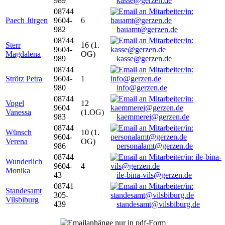
989
kasse@gerzen.de
08744
Paech Jürgen
9604-
6
982
bauamt@gerzen.de
08744
Sterr
16 (1.
9604-
Magdalena
OG)
989
kasse@gerzen.de
08744
Strötz Petra
9604-
1
980
info@gerzen.de
08744
Vogel
12
9604
Vanessa
(1.OG)
983
kaemmerei@gerzen.de
08744
Wünsch
10 (1.
9604-
Verena
OG)
986
personalamt@gerzen.de
08744
Wunderlich
9604-
4
Monika
43
ile-bina-vils@gerzen.de
08741
Standesamt
305-
Vilsbiburg
439
standesamt@vilsbiburg.de