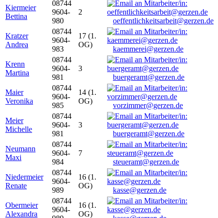
08744
Kiermeier
9604-
2
Bettina
980
oeffentlichkeitsarbeit@gerzen.de
08744
Kratzer
17 (1.
9604-
Andrea
OG)
983
kaemmerei@gerzen.de
08744
Krenn
9604-
3
Martina
981
buergeramt@gerzen.de
08744
Maier
14 (1.
9604-
Veronika
OG)
985
vorzimmer@gerzen.de
08744
Meier
9604-
3
Michelle
981
buergeramt@gerzen.de
08744
Neumann
9604-
7
Maxi
984
steueramt@gerzen.de
08744
Niedermeier
16 (1.
9604-
Renate
OG)
989
kasse@gerzen.de
08744
Obermeier
16 (1.
9604-
Alexandra
OG)