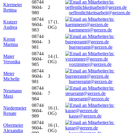
08744
Kiermeier
9604-
2
Bettina
980
oeffentlichkeitsarbeit@gerzen.de
08744
Kratzer
17 (1.
9604-
Andrea
OG)
983
kaemmerei@gerzen.de
08744
Krenn
9604-
3
Martina
981
buergeramt@gerzen.de
08744
Maier
14 (1.
9604-
Veronika
OG)
985
vorzimmer@gerzen.de
08744
Meier
9604-
3
Michelle
981
buergeramt@gerzen.de
08744
Neumann
9604-
7
Maxi
984
steueramt@gerzen.de
08744
Niedermeier
16 (1.
9604-
Renate
OG)
989
kasse@gerzen.de
08744
Obermeier
16 (1.
9604-
Alexandra
OG)