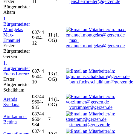
Erster
11
jens.herrnreiter@gerzen.de
Bürgermeister
Aham
1.
Bürgermeister
Montgelas
08744
Max-
11 (1.
9604-
Emanuel
OG)
max-
12
Erster
emanuel.montgelas@gerzen.de
Bürgermeister
Gerzen
1.
Bürgermeister
08744
Fuchs Lorenz
13 (1.
9604-
Erster
OG)
10
bgm.fuchs.schalkham@gerzen.de
Bürgermeister
Schalkham
08744
Arends
14 (1.
9604-
Svetlana
OG)
985
vorzimmer@gerzen.de
08744
Birnkammer
9604-
7
Bettina
984
steueramt@gerzen.de
08744
Gegenfurtner
10 (1.