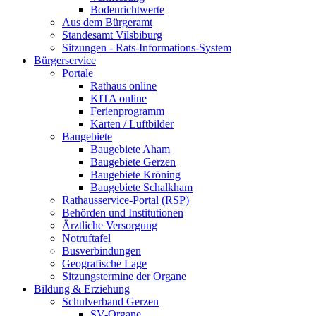
Bodenrichtwerte
Aus dem Bürgeramt
Standesamt Vilsbiburg
Sitzungen - Rats-Informations-System
Bürgerservice
Portale
Rathaus online
KITA online
Ferienprogramm
Karten / Luftbilder
Baugebiete
Baugebiete Aham
Baugebiete Gerzen
Baugebiete Kröning
Baugebiete Schalkham
Rathausservice-Portal (RSP)
Behörden und Institutionen
Ärztliche Versorgung
Notruftafel
Busverbindungen
Geografische Lage
Sitzungstermine der Organe
Bildung & Erziehung
Schulverband Gerzen
SV-Organe