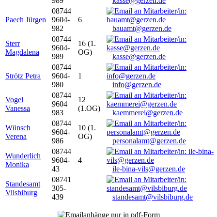
989
kasse@gerzen.de
08744
Paech Jürgen
9604-
6
982
bauamt@gerzen.de
08744
Sterr
16 (1.
9604-
Magdalena
OG)
989
kasse@gerzen.de
08744
Strötz Petra
9604-
1
980
info@gerzen.de
08744
Vogel
12
9604
Vanessa
(1.OG)
983
kaemmerei@gerzen.de
08744
Wünsch
10 (1.
9604-
Verena
OG)
986
personalamt@gerzen.de
08744
Wunderlich
9604-
4
Monika
43
ile-bina-vils@gerzen.de
08741
Standesamt
305-
Vilsbiburg
439
standesamt@vilsbiburg.de