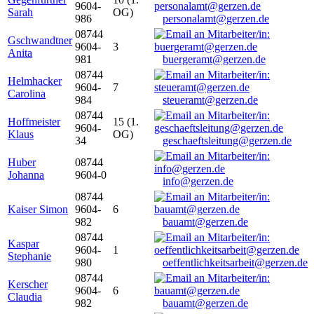
9604-
Sarah
OG)
986
personalamt@gerzen.de
08744
Gschwandtner
9604-
3
Anita
981
buergeramt@gerzen.de
08744
Helmhacker
9604-
7
Carolina
984
steueramt@gerzen.de
08744
Hoffmeister
15 (1.
9604-
Klaus
OG)
34
geschaeftsleitung@gerzen.de
Huber
08744
Johanna
9604-0
info@gerzen.de
08744
Kaiser Simon
9604-
6
982
bauamt@gerzen.de
08744
Kaspar
9604-
1
Stephanie
980
oeffentlichkeitsarbeit@gerzen.de
08744
Kerscher
9604-
6
Claudia
982
bauamt@gerzen.de