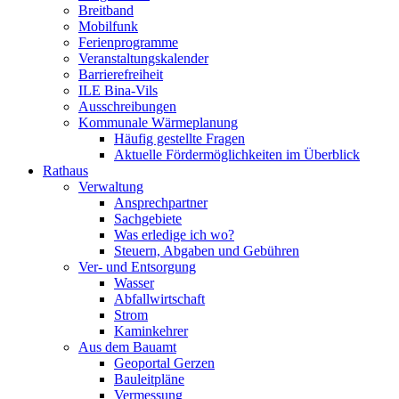
Breitband
Mobilfunk
Ferienprogramme
Veranstaltungskalender
Barrierefreiheit
ILE Bina-Vils
Ausschreibungen
Kommunale Wärmeplanung
Häufig gestellte Fragen
Aktuelle Fördermöglichkeiten im Überblick
Rathaus
Verwaltung
Ansprechpartner
Sachgebiete
Was erledige ich wo?
Steuern, Abgaben und Gebühren
Ver- und Entsorgung
Wasser
Abfallwirtschaft
Strom
Kaminkehrer
Aus dem Bauamt
Geoportal Gerzen
Bauleitpläne
Vermessung