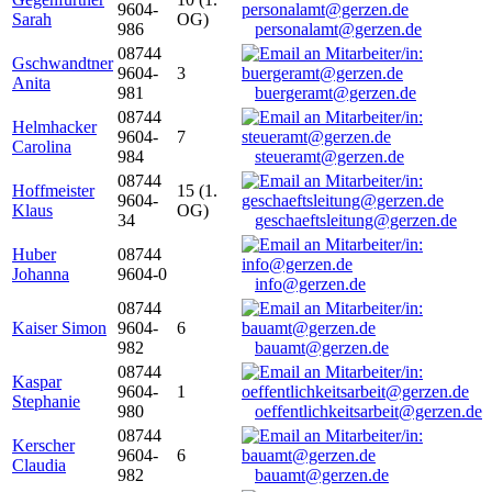
9604-
Sarah
OG)
986
personalamt@gerzen.de
08744
Gschwandtner
9604-
3
Anita
981
buergeramt@gerzen.de
08744
Helmhacker
9604-
7
Carolina
984
steueramt@gerzen.de
08744
Hoffmeister
15 (1.
9604-
Klaus
OG)
34
geschaeftsleitung@gerzen.de
Huber
08744
Johanna
9604-0
info@gerzen.de
08744
Kaiser Simon
9604-
6
982
bauamt@gerzen.de
08744
Kaspar
9604-
1
Stephanie
980
oeffentlichkeitsarbeit@gerzen.de
08744
Kerscher
9604-
6
Claudia
982
bauamt@gerzen.de