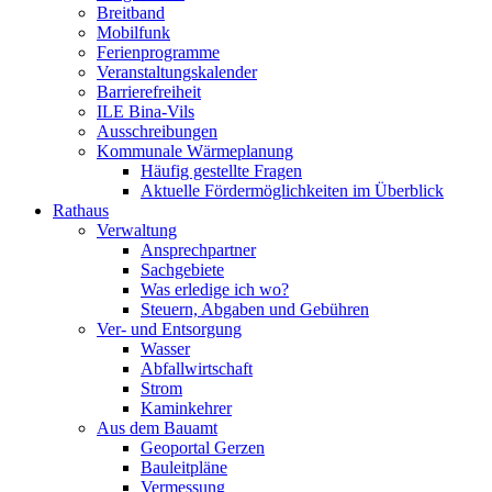
Breitband
Mobilfunk
Ferienprogramme
Veranstaltungskalender
Barrierefreiheit
ILE Bina-Vils
Ausschreibungen
Kommunale Wärmeplanung
Häufig gestellte Fragen
Aktuelle Fördermöglichkeiten im Überblick
Rathaus
Verwaltung
Ansprechpartner
Sachgebiete
Was erledige ich wo?
Steuern, Abgaben und Gebühren
Ver- und Entsorgung
Wasser
Abfallwirtschaft
Strom
Kaminkehrer
Aus dem Bauamt
Geoportal Gerzen
Bauleitpläne
Vermessung