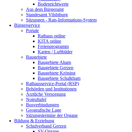
Bodenrichtwerte
Aus dem Bürgeramt
Standesamt Vilsbiburg
Sitzungen - Rats-Informations-System
Bürgerservice
Portale
Rathaus online
KITA online
Ferienprogramm
Karten / Luftbilder
Baugebiete
Baugebiete Aham
Baugebiete Gerzen
Baugebiete Kröning
Baugebiete Schalkham
Rathausservice-Portal (RSP)
Behörden und Institutionen
Ärztliche Versorgung
Notruftafel
Busverbindungen
Geografische Lage
Sitzungstermine der Organe
Bildung & Erziehung
Schulverband Gerzen
SV-Organe