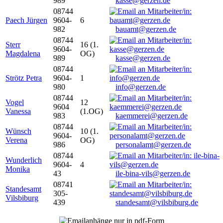
989
kasse@gerzen.de
08744
Paech Jürgen
9604-
6
982
bauamt@gerzen.de
08744
Sterr
16 (1.
9604-
Magdalena
OG)
989
kasse@gerzen.de
08744
Strötz Petra
9604-
1
980
info@gerzen.de
08744
Vogel
12
9604
Vanessa
(1.OG)
983
kaemmerei@gerzen.de
08744
Wünsch
10 (1.
9604-
Verena
OG)
986
personalamt@gerzen.de
08744
Wunderlich
9604-
4
Monika
43
ile-bina-vils@gerzen.de
08741
Standesamt
305-
Vilsbiburg
439
standesamt@vilsbiburg.de