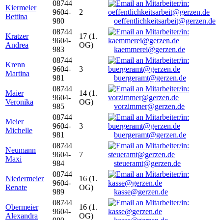
08744
Kiermeier
9604-
2
Bettina
980
oeffentlichkeitsarbeit@gerzen.de
08744
Kratzer
17 (1.
9604-
Andrea
OG)
983
kaemmerei@gerzen.de
08744
Krenn
9604-
3
Martina
981
buergeramt@gerzen.de
08744
Maier
14 (1.
9604-
Veronika
OG)
985
vorzimmer@gerzen.de
08744
Meier
9604-
3
Michelle
981
buergeramt@gerzen.de
08744
Neumann
9604-
7
Maxi
984
steueramt@gerzen.de
08744
Niedermeier
16 (1.
9604-
Renate
OG)
989
kasse@gerzen.de
08744
Obermeier
16 (1.
9604-
Alexandra
OG)