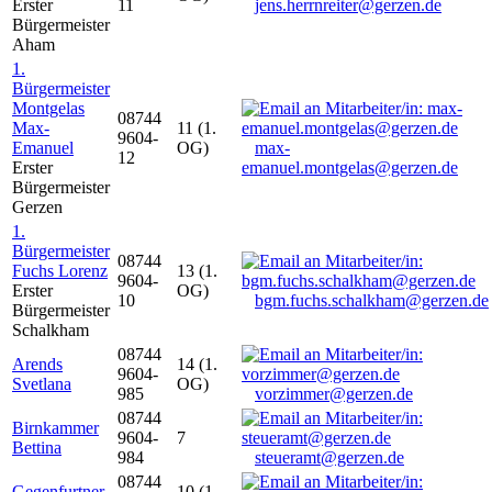
Erster
11
jens.herrnreiter@gerzen.de
Bürgermeister
Aham
1.
Bürgermeister
Montgelas
08744
Max-
11 (1.
9604-
Emanuel
OG)
max-
12
Erster
emanuel.montgelas@gerzen.de
Bürgermeister
Gerzen
1.
Bürgermeister
08744
Fuchs Lorenz
13 (1.
9604-
Erster
OG)
10
bgm.fuchs.schalkham@gerzen.de
Bürgermeister
Schalkham
08744
Arends
14 (1.
9604-
Svetlana
OG)
985
vorzimmer@gerzen.de
08744
Birnkammer
9604-
7
Bettina
984
steueramt@gerzen.de
08744
Gegenfurtner
10 (1.