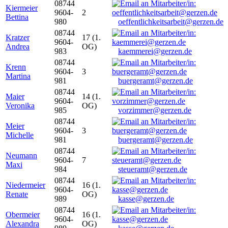
08744
Kiermeier
9604-
2
Bettina
980
oeffentlichkeitsarbeit@gerzen.de
08744
Kratzer
17 (1.
9604-
Andrea
OG)
983
kaemmerei@gerzen.de
08744
Krenn
9604-
3
Martina
981
buergeramt@gerzen.de
08744
Maier
14 (1.
9604-
Veronika
OG)
985
vorzimmer@gerzen.de
08744
Meier
9604-
3
Michelle
981
buergeramt@gerzen.de
08744
Neumann
9604-
7
Maxi
984
steueramt@gerzen.de
08744
Niedermeier
16 (1.
9604-
Renate
OG)
989
kasse@gerzen.de
08744
Obermeier
16 (1.
9604-
Alexandra
OG)