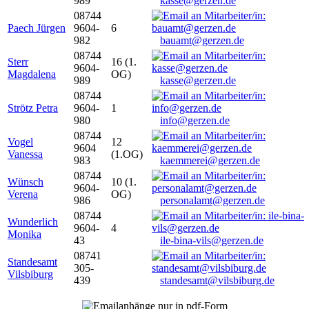
989
kasse@gerzen.de
08744
Paech Jürgen
9604-
6
982
bauamt@gerzen.de
08744
Sterr
16 (1.
9604-
Magdalena
OG)
989
kasse@gerzen.de
08744
Strötz Petra
9604-
1
980
info@gerzen.de
08744
Vogel
12
9604
Vanessa
(1.OG)
983
kaemmerei@gerzen.de
08744
Wünsch
10 (1.
9604-
Verena
OG)
986
personalamt@gerzen.de
08744
Wunderlich
9604-
4
Monika
43
ile-bina-vils@gerzen.de
08741
Standesamt
305-
Vilsbiburg
439
standesamt@vilsbiburg.de