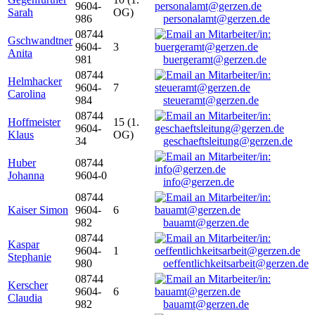
9604-
Sarah
OG)
986
personalamt@gerzen.de
08744
Gschwandtner
9604-
3
Anita
981
buergeramt@gerzen.de
08744
Helmhacker
9604-
7
Carolina
984
steueramt@gerzen.de
08744
Hoffmeister
15 (1.
9604-
Klaus
OG)
34
geschaeftsleitung@gerzen.de
Huber
08744
Johanna
9604-0
info@gerzen.de
08744
Kaiser Simon
9604-
6
982
bauamt@gerzen.de
08744
Kaspar
9604-
1
Stephanie
980
oeffentlichkeitsarbeit@gerzen.de
08744
Kerscher
9604-
6
Claudia
982
bauamt@gerzen.de