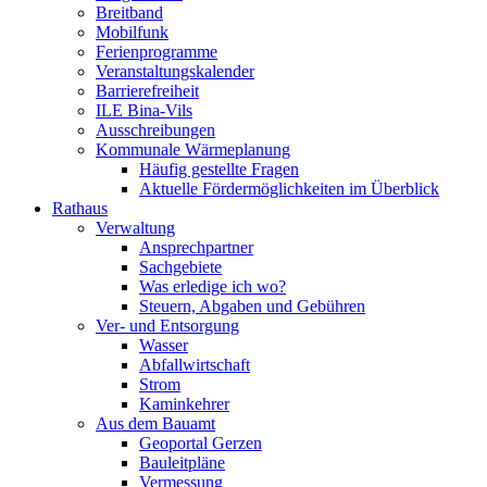
Breitband
Mobilfunk
Ferienprogramme
Veranstaltungskalender
Barrierefreiheit
ILE Bina-Vils
Ausschreibungen
Kommunale Wärmeplanung
Häufig gestellte Fragen
Aktuelle Fördermöglichkeiten im Überblick
Rathaus
Verwaltung
Ansprechpartner
Sachgebiete
Was erledige ich wo?
Steuern, Abgaben und Gebühren
Ver- und Entsorgung
Wasser
Abfallwirtschaft
Strom
Kaminkehrer
Aus dem Bauamt
Geoportal Gerzen
Bauleitpläne
Vermessung