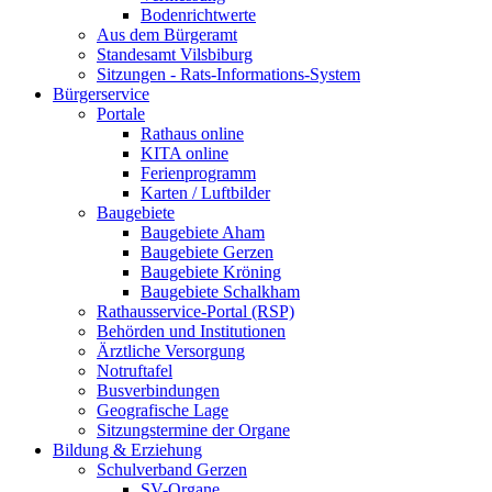
Bodenrichtwerte
Aus dem Bürgeramt
Standesamt Vilsbiburg
Sitzungen - Rats-Informations-System
Bürgerservice
Portale
Rathaus online
KITA online
Ferienprogramm
Karten / Luftbilder
Baugebiete
Baugebiete Aham
Baugebiete Gerzen
Baugebiete Kröning
Baugebiete Schalkham
Rathausservice-Portal (RSP)
Behörden und Institutionen
Ärztliche Versorgung
Notruftafel
Busverbindungen
Geografische Lage
Sitzungstermine der Organe
Bildung & Erziehung
Schulverband Gerzen
SV-Organe