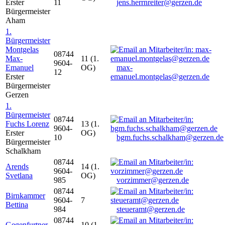
Erster
11
jens.herrnreiter@gerzen.de
Bürgermeister
Aham
1.
Bürgermeister
Montgelas
08744
Max-
11 (1.
9604-
Emanuel
OG)
max-
12
Erster
emanuel.montgelas@gerzen.de
Bürgermeister
Gerzen
1.
Bürgermeister
08744
Fuchs Lorenz
13 (1.
9604-
Erster
OG)
10
bgm.fuchs.schalkham@gerzen.de
Bürgermeister
Schalkham
08744
Arends
14 (1.
9604-
Svetlana
OG)
985
vorzimmer@gerzen.de
08744
Birnkammer
9604-
7
Bettina
984
steueramt@gerzen.de
08744
Gegenfurtner
10 (1.