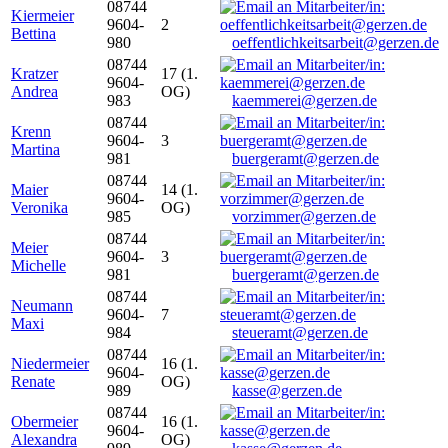
08744
Kiermeier
9604-
2
Bettina
980
oeffentlichkeitsarbeit@gerzen.de
08744
Kratzer
17 (1.
9604-
Andrea
OG)
983
kaemmerei@gerzen.de
08744
Krenn
9604-
3
Martina
981
buergeramt@gerzen.de
08744
Maier
14 (1.
9604-
Veronika
OG)
985
vorzimmer@gerzen.de
08744
Meier
9604-
3
Michelle
981
buergeramt@gerzen.de
08744
Neumann
9604-
7
Maxi
984
steueramt@gerzen.de
08744
Niedermeier
16 (1.
9604-
Renate
OG)
989
kasse@gerzen.de
08744
Obermeier
16 (1.
9604-
Alexandra
OG)