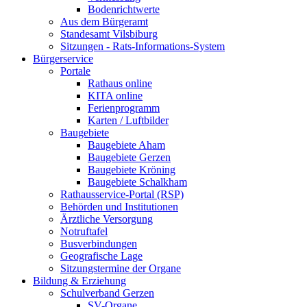
Bodenrichtwerte
Aus dem Bürgeramt
Standesamt Vilsbiburg
Sitzungen - Rats-Informations-System
Bürgerservice
Portale
Rathaus online
KITA online
Ferienprogramm
Karten / Luftbilder
Baugebiete
Baugebiete Aham
Baugebiete Gerzen
Baugebiete Kröning
Baugebiete Schalkham
Rathausservice-Portal (RSP)
Behörden und Institutionen
Ärztliche Versorgung
Notruftafel
Busverbindungen
Geografische Lage
Sitzungstermine der Organe
Bildung & Erziehung
Schulverband Gerzen
SV-Organe