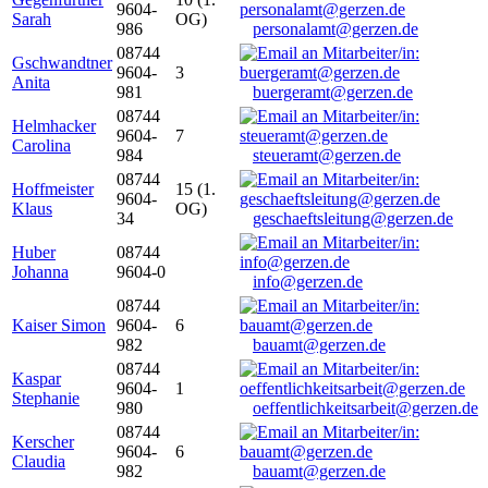
9604-
Sarah
OG)
986
personalamt@gerzen.de
08744
Gschwandtner
9604-
3
Anita
981
buergeramt@gerzen.de
08744
Helmhacker
9604-
7
Carolina
984
steueramt@gerzen.de
08744
Hoffmeister
15 (1.
9604-
Klaus
OG)
34
geschaeftsleitung@gerzen.de
Huber
08744
Johanna
9604-0
info@gerzen.de
08744
Kaiser Simon
9604-
6
982
bauamt@gerzen.de
08744
Kaspar
9604-
1
Stephanie
980
oeffentlichkeitsarbeit@gerzen.de
08744
Kerscher
9604-
6
Claudia
982
bauamt@gerzen.de