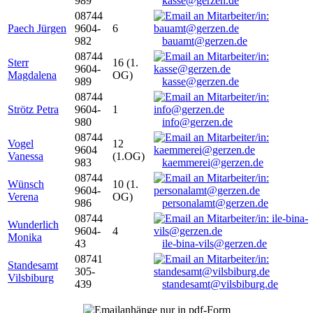
989
kasse@gerzen.de
08744
Paech Jürgen
9604-
6
982
bauamt@gerzen.de
08744
Sterr
16 (1.
9604-
Magdalena
OG)
989
kasse@gerzen.de
08744
Strötz Petra
9604-
1
980
info@gerzen.de
08744
Vogel
12
9604
Vanessa
(1.OG)
983
kaemmerei@gerzen.de
08744
Wünsch
10 (1.
9604-
Verena
OG)
986
personalamt@gerzen.de
08744
Wunderlich
9604-
4
Monika
43
ile-bina-vils@gerzen.de
08741
Standesamt
305-
Vilsbiburg
439
standesamt@vilsbiburg.de