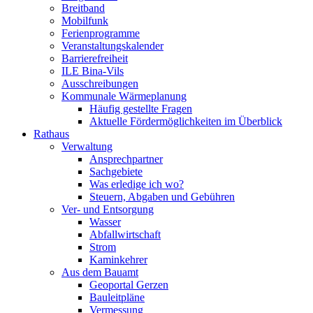
Breitband
Mobilfunk
Ferienprogramme
Veranstaltungskalender
Barrierefreiheit
ILE Bina-Vils
Ausschreibungen
Kommunale Wärmeplanung
Häufig gestellte Fragen
Aktuelle Fördermöglichkeiten im Überblick
Rathaus
Verwaltung
Ansprechpartner
Sachgebiete
Was erledige ich wo?
Steuern, Abgaben und Gebühren
Ver- und Entsorgung
Wasser
Abfallwirtschaft
Strom
Kaminkehrer
Aus dem Bauamt
Geoportal Gerzen
Bauleitpläne
Vermessung