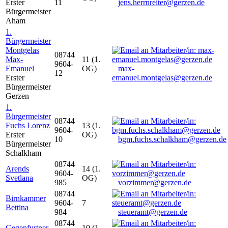
Erster
11
jens.herrnreiter@gerzen.de
Bürgermeister
Aham
1.
Bürgermeister
Montgelas
08744
Max-
11 (1.
9604-
Emanuel
OG)
max-
12
Erster
emanuel.montgelas@gerzen.de
Bürgermeister
Gerzen
1.
Bürgermeister
08744
Fuchs Lorenz
13 (1.
9604-
Erster
OG)
10
bgm.fuchs.schalkham@gerzen.de
Bürgermeister
Schalkham
08744
Arends
14 (1.
9604-
Svetlana
OG)
985
vorzimmer@gerzen.de
08744
Birnkammer
9604-
7
Bettina
984
steueramt@gerzen.de
08744
Gegenfurtner
10 (1.