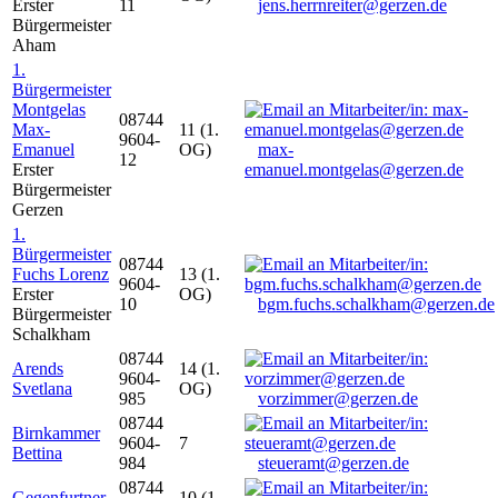
Erster
11
jens.herrnreiter@gerzen.de
Bürgermeister
Aham
1.
Bürgermeister
Montgelas
08744
Max-
11 (1.
9604-
Emanuel
OG)
max-
12
Erster
emanuel.montgelas@gerzen.de
Bürgermeister
Gerzen
1.
Bürgermeister
08744
Fuchs Lorenz
13 (1.
9604-
Erster
OG)
10
bgm.fuchs.schalkham@gerzen.de
Bürgermeister
Schalkham
08744
Arends
14 (1.
9604-
Svetlana
OG)
985
vorzimmer@gerzen.de
08744
Birnkammer
9604-
7
Bettina
984
steueramt@gerzen.de
08744
Gegenfurtner
10 (1.