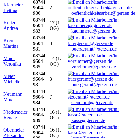
08744
Kiermeier
9604-
2
Bettina
980
oeffentlichkeitsarbeit@gerzen.de
08744
Kratzer
17 (1.
9604-
Andrea
OG)
983
kaemmerei@gerzen.de
08744
Krenn
9604-
3
Martina
981
buergeramt@gerzen.de
08744
Maier
14 (1.
9604-
Veronika
OG)
985
vorzimmer@gerzen.de
08744
Meier
9604-
3
Michelle
981
buergeramt@gerzen.de
08744
Neumann
9604-
7
Maxi
984
steueramt@gerzen.de
08744
Niedermeier
16 (1.
9604-
Renate
OG)
989
kasse@gerzen.de
08744
Obermeier
16 (1.
9604-
Alexandra
OG)