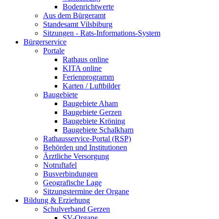
Bodenrichtwerte
Aus dem Bürgeramt
Standesamt Vilsbiburg
Sitzungen - Rats-Informations-System
Bürgerservice
Portale
Rathaus online
KITA online
Ferienprogramm
Karten / Luftbilder
Baugebiete
Baugebiete Aham
Baugebiete Gerzen
Baugebiete Kröning
Baugebiete Schalkham
Rathausservice-Portal (RSP)
Behörden und Institutionen
Ärztliche Versorgung
Notruftafel
Busverbindungen
Geografische Lage
Sitzungstermine der Organe
Bildung & Erziehung
Schulverband Gerzen
SV-Organe