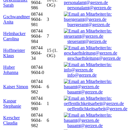
9604-
Sarah
OG)
986
personalamt@gerzen.de
08744
Gschwandtner
9604-
3
Anita
981
buergeramt@gerzen.de
08744
Helmhacker
9604-
7
Carolina
984
steueramt@gerzen.de
08744
Hoffmeister
15 (1.
9604-
Klaus
OG)
34
geschaeftsleitung@gerzen.de
Huber
08744
Johanna
9604-0
info@gerzen.de
08744
Kaiser Simon
9604-
6
982
bauamt@gerzen.de
08744
Kaspar
9604-
1
Stephanie
980
oeffentlichkeitsarbeit@gerzen.de
08744
Kerscher
9604-
6
Claudia
982
bauamt@gerzen.de