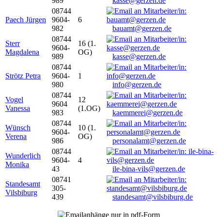
989
kasse@gerzen.de
08744
Paech Jürgen
9604-
6
982
bauamt@gerzen.de
08744
Sterr
16 (1.
9604-
Magdalena
OG)
989
kasse@gerzen.de
08744
Strötz Petra
9604-
1
980
info@gerzen.de
08744
Vogel
12
9604
Vanessa
(1.OG)
983
kaemmerei@gerzen.de
08744
Wünsch
10 (1.
9604-
Verena
OG)
986
personalamt@gerzen.de
08744
Wunderlich
9604-
4
Monika
43
ile-bina-vils@gerzen.de
08741
Standesamt
305-
Vilsbiburg
439
standesamt@vilsbiburg.de