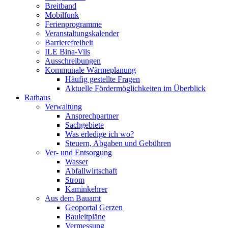
Breitband
Mobilfunk
Ferienprogramme
Veranstaltungskalender
Barrierefreiheit
ILE Bina-Vils
Ausschreibungen
Kommunale Wärmeplanung
Häufig gestellte Fragen
Aktuelle Fördermöglichkeiten im Überblick
Rathaus
Verwaltung
Ansprechpartner
Sachgebiete
Was erledige ich wo?
Steuern, Abgaben und Gebühren
Ver- und Entsorgung
Wasser
Abfallwirtschaft
Strom
Kaminkehrer
Aus dem Bauamt
Geoportal Gerzen
Bauleitpläne
Vermessung