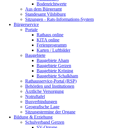
Bodenrichtwerte
Aus dem Bürgeramt
Standesamt Vilsbiburg
Sitzungen - Rats-Informations-System
Bürgerservice
Portale
Rathaus online
KITA online
Ferienprogramm
Karten / Luftbilder
Baugebiete
Baugebiete Aham
Baugebiete Gerzen
Baugebiete Kröning
Baugebiete Schalkham
Rathausservice-Portal (RSP)
Behörden und Institutionen
Ärztliche Versorgung
Notruftafel
Busverbindungen
Geografische Lage
Sitzungstermine der Organe
Bildung & Erziehung
Schulverband Gerzen
SV-Organe