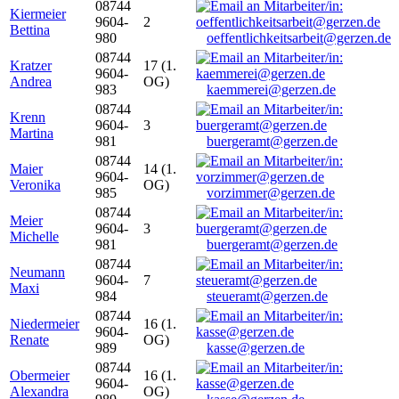
08744
Kiermeier
9604-
2
Bettina
980
oeffentlichkeitsarbeit@gerzen.de
08744
Kratzer
17 (1.
9604-
Andrea
OG)
983
kaemmerei@gerzen.de
08744
Krenn
9604-
3
Martina
981
buergeramt@gerzen.de
08744
Maier
14 (1.
9604-
Veronika
OG)
985
vorzimmer@gerzen.de
08744
Meier
9604-
3
Michelle
981
buergeramt@gerzen.de
08744
Neumann
9604-
7
Maxi
984
steueramt@gerzen.de
08744
Niedermeier
16 (1.
9604-
Renate
OG)
989
kasse@gerzen.de
08744
Obermeier
16 (1.
9604-
Alexandra
OG)