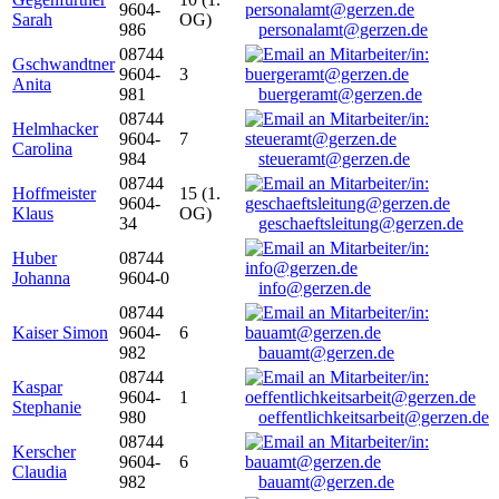
9604-
Sarah
OG)
986
personalamt@gerzen.de
08744
Gschwandtner
9604-
3
Anita
981
buergeramt@gerzen.de
08744
Helmhacker
9604-
7
Carolina
984
steueramt@gerzen.de
08744
Hoffmeister
15 (1.
9604-
Klaus
OG)
34
geschaeftsleitung@gerzen.de
Huber
08744
Johanna
9604-0
info@gerzen.de
08744
Kaiser Simon
9604-
6
982
bauamt@gerzen.de
08744
Kaspar
9604-
1
Stephanie
980
oeffentlichkeitsarbeit@gerzen.de
08744
Kerscher
9604-
6
Claudia
982
bauamt@gerzen.de