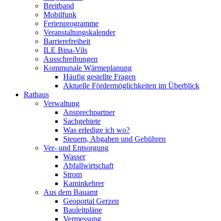
Breitband
Mobilfunk
Ferienprogramme
Veranstaltungskalender
Barrierefreiheit
ILE Bina-Vils
Ausschreibungen
Kommunale Wärmeplanung
Häufig gestellte Fragen
Aktuelle Fördermöglichkeiten im Überblick
Rathaus
Verwaltung
Ansprechpartner
Sachgebiete
Was erledige ich wo?
Steuern, Abgaben und Gebühren
Ver- und Entsorgung
Wasser
Abfallwirtschaft
Strom
Kaminkehrer
Aus dem Bauamt
Geoportal Gerzen
Bauleitpläne
Vermessung