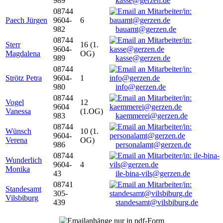
989
kasse@gerzen.de
08744
Paech Jürgen
9604-
6
982
bauamt@gerzen.de
08744
Sterr
16 (1.
9604-
Magdalena
OG)
989
kasse@gerzen.de
08744
Strötz Petra
9604-
1
980
info@gerzen.de
08744
Vogel
12
9604
Vanessa
(1.OG)
983
kaemmerei@gerzen.de
08744
Wünsch
10 (1.
9604-
Verena
OG)
986
personalamt@gerzen.de
08744
Wunderlich
9604-
4
Monika
43
ile-bina-vils@gerzen.de
08741
Standesamt
305-
Vilsbiburg
439
standesamt@vilsbiburg.de