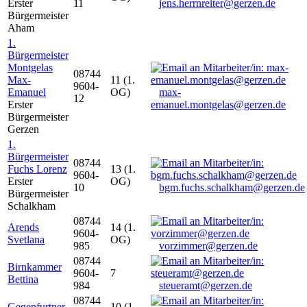
Erster
11
jens.herrnreiter@gerzen.de
Bürgermeister
Aham
1.
Bürgermeister
Montgelas
08744
Max-
11 (1.
9604-
Emanuel
OG)
max-
12
Erster
emanuel.montgelas@gerzen.de
Bürgermeister
Gerzen
1.
Bürgermeister
08744
Fuchs Lorenz
13 (1.
9604-
Erster
OG)
10
bgm.fuchs.schalkham@gerzen.de
Bürgermeister
Schalkham
08744
Arends
14 (1.
9604-
Svetlana
OG)
985
vorzimmer@gerzen.de
08744
Birnkammer
9604-
7
Bettina
984
steueramt@gerzen.de
08744
Gegenfurtner
10 (1.