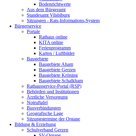
Bodenrichtwerte
Aus dem Bürgeramt
Standesamt Vilsbiburg
Sitzungen - Rats-Informations-System
Bürgerservice
Portale
Rathaus online
KITA online
Ferienprogramm
Karten / Luftbilder
Baugebiete
Baugebiete Aham
Baugebiete Gerzen
Baugebiete Kröning
Baugebiete Schalkham
Rathausservice-Portal (RSP)
Behörden und Institutionen
Ärztliche Versorgung
Notruftafel
Busverbindungen
Geografische Lage
Sitzungstermine der Organe
Bildung & Erziehung
Schulverband Gerzen
SV-Organe