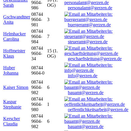
9604-
Sarah
OG)
986
personalamt@gerzen.de
08744
Gschwandtner
9604-
3
Anita
981
buergeramt@gerzen.de
08744
Helmhacker
9604-
7
Carolina
984
steueramt@gerzen.de
08744
Hoffmeister
15 (1.
9604-
Klaus
OG)
34
geschaeftsleitung@gerzen.de
Huber
08744
Johanna
9604-0
info@gerzen.de
08744
Kaiser Simon
9604-
6
982
bauamt@gerzen.de
08744
Kaspar
9604-
1
Stephanie
980
oeffentlichkeitsarbeit@gerzen.de
08744
Kerscher
9604-
6
Claudia
982
bauamt@gerzen.de