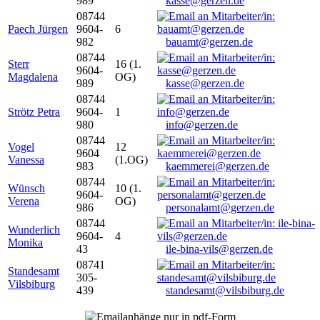
989
kasse@gerzen.de
08744
Paech Jürgen
9604-
6
982
bauamt@gerzen.de
08744
Sterr
16 (1.
9604-
Magdalena
OG)
989
kasse@gerzen.de
08744
Strötz Petra
9604-
1
980
info@gerzen.de
08744
Vogel
12
9604
Vanessa
(1.OG)
983
kaemmerei@gerzen.de
08744
Wünsch
10 (1.
9604-
Verena
OG)
986
personalamt@gerzen.de
08744
Wunderlich
9604-
4
Monika
43
ile-bina-vils@gerzen.de
08741
Standesamt
305-
Vilsbiburg
439
standesamt@vilsbiburg.de