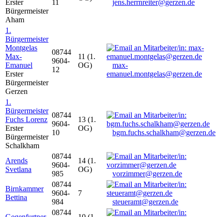
Erster
11
jens.herrnreiter@gerzen.de
Bürgermeister
Aham
1.
Bürgermeister
Montgelas
08744
Max-
11 (1.
9604-
Emanuel
OG)
max-
12
Erster
emanuel.montgelas@gerzen.de
Bürgermeister
Gerzen
1.
Bürgermeister
08744
Fuchs Lorenz
13 (1.
9604-
Erster
OG)
10
bgm.fuchs.schalkham@gerzen.de
Bürgermeister
Schalkham
08744
Arends
14 (1.
9604-
Svetlana
OG)
985
vorzimmer@gerzen.de
08744
Birnkammer
9604-
7
Bettina
984
steueramt@gerzen.de
08744
Gegenfurtner
10 (1.