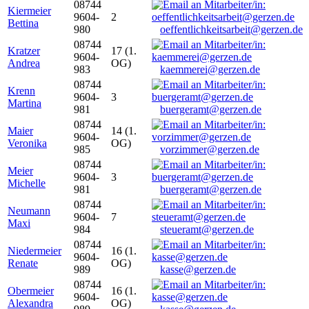
08744
Kiermeier
9604-
2
Bettina
980
oeffentlichkeitsarbeit@gerzen.de
08744
Kratzer
17 (1.
9604-
Andrea
OG)
983
kaemmerei@gerzen.de
08744
Krenn
9604-
3
Martina
981
buergeramt@gerzen.de
08744
Maier
14 (1.
9604-
Veronika
OG)
985
vorzimmer@gerzen.de
08744
Meier
9604-
3
Michelle
981
buergeramt@gerzen.de
08744
Neumann
9604-
7
Maxi
984
steueramt@gerzen.de
08744
Niedermeier
16 (1.
9604-
Renate
OG)
989
kasse@gerzen.de
08744
Obermeier
16 (1.
9604-
Alexandra
OG)