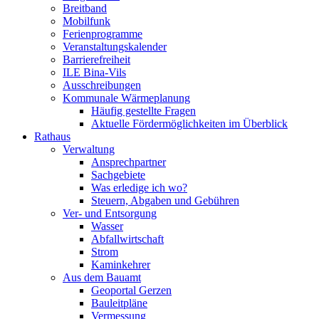
Breitband
Mobilfunk
Ferienprogramme
Veranstaltungskalender
Barrierefreiheit
ILE Bina-Vils
Ausschreibungen
Kommunale Wärmeplanung
Häufig gestellte Fragen
Aktuelle Fördermöglichkeiten im Überblick
Rathaus
Verwaltung
Ansprechpartner
Sachgebiete
Was erledige ich wo?
Steuern, Abgaben und Gebühren
Ver- und Entsorgung
Wasser
Abfallwirtschaft
Strom
Kaminkehrer
Aus dem Bauamt
Geoportal Gerzen
Bauleitpläne
Vermessung