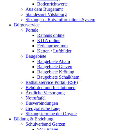
Bodenrichtwerte
Aus dem Bürgeramt
Standesamt Vilsbiburg
Sitzungen - Rats-Informations-System
Bürgerservice
Portale
Rathaus online
KITA online
Ferienprogramm
Karten / Luftbilder
Baugebiete
Baugebiete Aham
Baugebiete Gerzen
Baugebiete Kröning
Baugebiete Schalkham
Rathausservice-Portal (RSP)
Behörden und Institutionen
Ärztliche Versorgung
Notruftafel
Busverbindungen
Geografische Lage
Sitzungstermine der Organe
Bildung & Erziehung
Schulverband Gerzen
SV-Organe