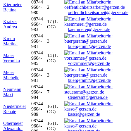
08744
Kiermeier
9604-
2
Bettina
980
oeffentlichkeitsarbeit@gerzen.de
08744
Kratzer
17 (1.
9604-
Andrea
OG)
983
kaemmerei@gerzen.de
08744
Krenn
9604-
3
Martina
981
buergeramt@gerzen.de
08744
Maier
14 (1.
9604-
Veronika
OG)
985
vorzimmer@gerzen.de
08744
Meier
9604-
3
Michelle
981
buergeramt@gerzen.de
08744
Neumann
9604-
7
Maxi
984
steueramt@gerzen.de
08744
Niedermeier
16 (1.
9604-
Renate
OG)
989
kasse@gerzen.de
08744
Obermeier
16 (1.
9604-
Alexandra
OG)