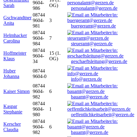
9604-
Sarah
OG)
986
personalamt@gerzen.de
08744
Gschwandtner
9604-
3
Anita
981
buergeramt@gerzen.de
08744
Helmhacker
9604-
7
Carolina
984
steueramt@gerzen.de
08744
Hoffmeister
15 (1.
9604-
Klaus
OG)
34
geschaeftsleitung@gerzen.de
Huber
08744
Johanna
9604-0
info@gerzen.de
08744
Kaiser Simon
9604-
6
982
bauamt@gerzen.de
08744
Kaspar
9604-
1
Stephanie
980
oeffentlichkeitsarbeit@gerzen.de
08744
Kerscher
9604-
6
Claudia
982
bauamt@gerzen.de