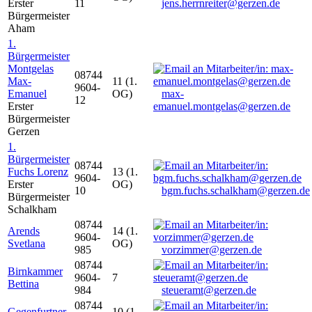
Erster
11
jens.herrnreiter@gerzen.de
Bürgermeister
Aham
1.
Bürgermeister
Montgelas
08744
Max-
11 (1.
9604-
Emanuel
OG)
max-
12
Erster
emanuel.montgelas@gerzen.de
Bürgermeister
Gerzen
1.
Bürgermeister
08744
Fuchs Lorenz
13 (1.
9604-
Erster
OG)
10
bgm.fuchs.schalkham@gerzen.de
Bürgermeister
Schalkham
08744
Arends
14 (1.
9604-
Svetlana
OG)
985
vorzimmer@gerzen.de
08744
Birnkammer
9604-
7
Bettina
984
steueramt@gerzen.de
08744
Gegenfurtner
10 (1.