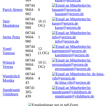
989
kasse@gerzen.de
08744
Paech Jürgen
9604-
6
982
bauamt@gerzen.de
08744
Sterr
16 (1.
9604-
Magdalena
OG)
989
kasse@gerzen.de
08744
Strötz Petra
9604-
1
980
info@gerzen.de
08744
Vogel
12
9604
Vanessa
(1.OG)
983
kaemmerei@gerzen.de
08744
Wünsch
10 (1.
9604-
Verena
OG)
986
personalamt@gerzen.de
08744
Wunderlich
9604-
4
Monika
43
ile-bina-vils@gerzen.de
08741
Standesamt
305-
Vilsbiburg
439
standesamt@vilsbiburg.de