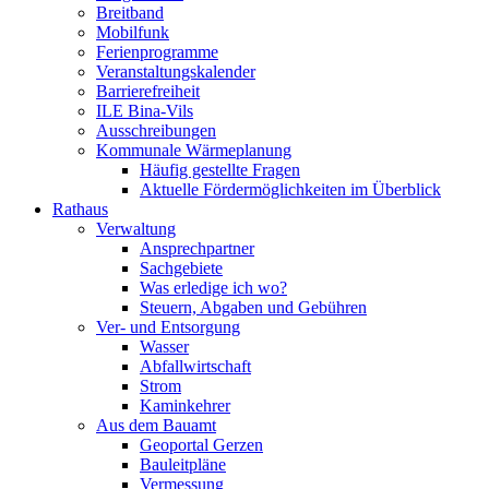
Breitband
Mobilfunk
Ferienprogramme
Veranstaltungskalender
Barrierefreiheit
ILE Bina-Vils
Ausschreibungen
Kommunale Wärmeplanung
Häufig gestellte Fragen
Aktuelle Fördermöglichkeiten im Überblick
Rathaus
Verwaltung
Ansprechpartner
Sachgebiete
Was erledige ich wo?
Steuern, Abgaben und Gebühren
Ver- und Entsorgung
Wasser
Abfallwirtschaft
Strom
Kaminkehrer
Aus dem Bauamt
Geoportal Gerzen
Bauleitpläne
Vermessung