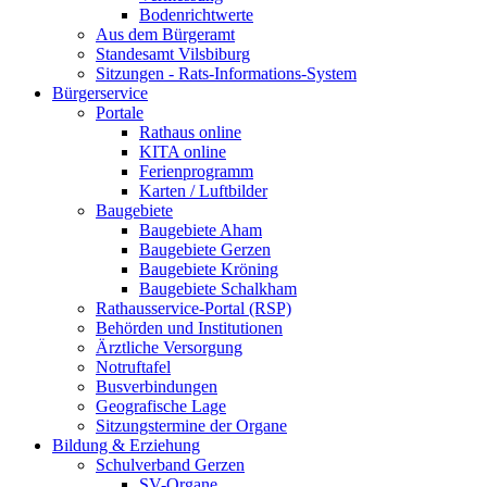
Bodenrichtwerte
Aus dem Bürgeramt
Standesamt Vilsbiburg
Sitzungen - Rats-Informations-System
Bürgerservice
Portale
Rathaus online
KITA online
Ferienprogramm
Karten / Luftbilder
Baugebiete
Baugebiete Aham
Baugebiete Gerzen
Baugebiete Kröning
Baugebiete Schalkham
Rathausservice-Portal (RSP)
Behörden und Institutionen
Ärztliche Versorgung
Notruftafel
Busverbindungen
Geografische Lage
Sitzungstermine der Organe
Bildung & Erziehung
Schulverband Gerzen
SV-Organe