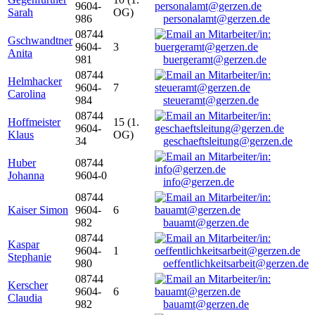
9604-
Sarah
OG)
986
personalamt@gerzen.de
08744
Gschwandtner
9604-
3
Anita
981
buergeramt@gerzen.de
08744
Helmhacker
9604-
7
Carolina
984
steueramt@gerzen.de
08744
Hoffmeister
15 (1.
9604-
Klaus
OG)
34
geschaeftsleitung@gerzen.de
Huber
08744
Johanna
9604-0
info@gerzen.de
08744
Kaiser Simon
9604-
6
982
bauamt@gerzen.de
08744
Kaspar
9604-
1
Stephanie
980
oeffentlichkeitsarbeit@gerzen.de
08744
Kerscher
9604-
6
Claudia
982
bauamt@gerzen.de