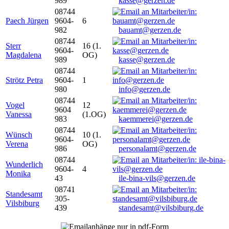
989
kasse@gerzen.de
08744
Paech Jürgen
9604-
6
982
bauamt@gerzen.de
08744
Sterr
16 (1.
9604-
Magdalena
OG)
989
kasse@gerzen.de
08744
Strötz Petra
9604-
1
980
info@gerzen.de
08744
Vogel
12
9604
Vanessa
(1.OG)
983
kaemmerei@gerzen.de
08744
Wünsch
10 (1.
9604-
Verena
OG)
986
personalamt@gerzen.de
08744
Wunderlich
9604-
4
Monika
43
ile-bina-vils@gerzen.de
08741
Standesamt
305-
Vilsbiburg
439
standesamt@vilsbiburg.de