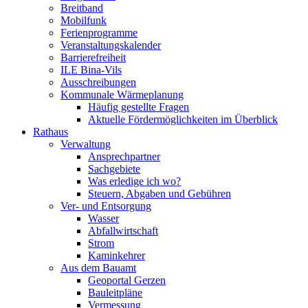
Breitband
Mobilfunk
Ferienprogramme
Veranstaltungskalender
Barrierefreiheit
ILE Bina-Vils
Ausschreibungen
Kommunale Wärmeplanung
Häufig gestellte Fragen
Aktuelle Fördermöglichkeiten im Überblick
Rathaus
Verwaltung
Ansprechpartner
Sachgebiete
Was erledige ich wo?
Steuern, Abgaben und Gebühren
Ver- und Entsorgung
Wasser
Abfallwirtschaft
Strom
Kaminkehrer
Aus dem Bauamt
Geoportal Gerzen
Bauleitpläne
Vermessung