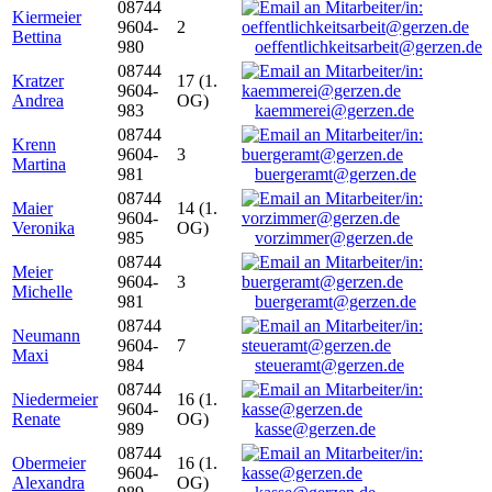
08744
Kiermeier
9604-
2
Bettina
980
oeffentlichkeitsarbeit@gerzen.de
08744
Kratzer
17 (1.
9604-
Andrea
OG)
983
kaemmerei@gerzen.de
08744
Krenn
9604-
3
Martina
981
buergeramt@gerzen.de
08744
Maier
14 (1.
9604-
Veronika
OG)
985
vorzimmer@gerzen.de
08744
Meier
9604-
3
Michelle
981
buergeramt@gerzen.de
08744
Neumann
9604-
7
Maxi
984
steueramt@gerzen.de
08744
Niedermeier
16 (1.
9604-
Renate
OG)
989
kasse@gerzen.de
08744
Obermeier
16 (1.
9604-
Alexandra
OG)