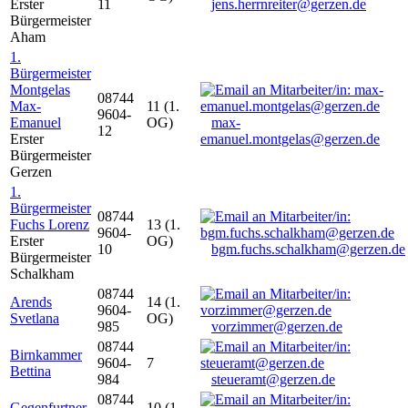
Erster
11
jens.herrnreiter@gerzen.de
Bürgermeister
Aham
1.
Bürgermeister
Montgelas
08744
Max-
11 (1.
9604-
Emanuel
OG)
max-
12
Erster
emanuel.montgelas@gerzen.de
Bürgermeister
Gerzen
1.
Bürgermeister
08744
Fuchs Lorenz
13 (1.
9604-
Erster
OG)
10
bgm.fuchs.schalkham@gerzen.de
Bürgermeister
Schalkham
08744
Arends
14 (1.
9604-
Svetlana
OG)
985
vorzimmer@gerzen.de
08744
Birnkammer
9604-
7
Bettina
984
steueramt@gerzen.de
08744
Gegenfurtner
10 (1.