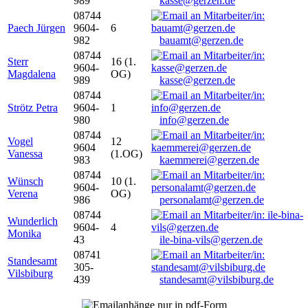
989
kasse@gerzen.de
08744
Paech Jürgen
9604-
6
982
bauamt@gerzen.de
08744
Sterr
16 (1.
9604-
Magdalena
OG)
989
kasse@gerzen.de
08744
Strötz Petra
9604-
1
980
info@gerzen.de
08744
Vogel
12
9604
Vanessa
(1.OG)
983
kaemmerei@gerzen.de
08744
Wünsch
10 (1.
9604-
Verena
OG)
986
personalamt@gerzen.de
08744
Wunderlich
9604-
4
Monika
43
ile-bina-vils@gerzen.de
08741
Standesamt
305-
Vilsbiburg
439
standesamt@vilsbiburg.de