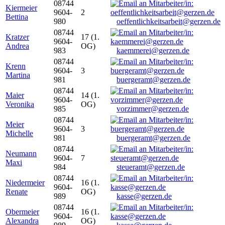
08744
Kiermeier
9604-
2
Bettina
980
oeffentlichkeitsarbeit@gerzen.de
08744
Kratzer
17 (1.
9604-
Andrea
OG)
983
kaemmerei@gerzen.de
08744
Krenn
9604-
3
Martina
981
buergeramt@gerzen.de
08744
Maier
14 (1.
9604-
Veronika
OG)
985
vorzimmer@gerzen.de
08744
Meier
9604-
3
Michelle
981
buergeramt@gerzen.de
08744
Neumann
9604-
7
Maxi
984
steueramt@gerzen.de
08744
Niedermeier
16 (1.
9604-
Renate
OG)
989
kasse@gerzen.de
08744
Obermeier
16 (1.
9604-
Alexandra
OG)