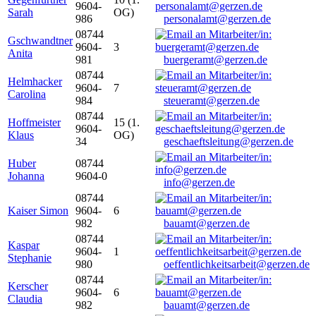
9604-
Sarah
OG)
986
personalamt@gerzen.de
08744
Gschwandtner
9604-
3
Anita
981
buergeramt@gerzen.de
08744
Helmhacker
9604-
7
Carolina
984
steueramt@gerzen.de
08744
Hoffmeister
15 (1.
9604-
Klaus
OG)
34
geschaeftsleitung@gerzen.de
Huber
08744
Johanna
9604-0
info@gerzen.de
08744
Kaiser Simon
9604-
6
982
bauamt@gerzen.de
08744
Kaspar
9604-
1
Stephanie
980
oeffentlichkeitsarbeit@gerzen.de
08744
Kerscher
9604-
6
Claudia
982
bauamt@gerzen.de