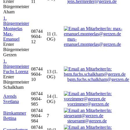
Erster
11
jens.herrnreiter@gerzen.de
Bürgermeister
Aham
1.
Bürgermeister
Montgelas
08744
Max-
11 (1.
9604-
Emanuel
OG)
max-
12
Erster
emanuel.montgelas@gerzen.de
Bürgermeister
Gerzen
1.
Bürgermeister
08744
Fuchs Lorenz
13 (1.
9604-
Erster
OG)
10
bgm.fuchs.schalkham@gerzen.de
Bürgermeister
Schalkham
08744
Arends
14 (1.
9604-
Svetlana
OG)
985
vorzimmer@gerzen.de
08744
Birnkammer
9604-
7
Bettina
984
steueramt@gerzen.de
08744
Gegenfurtner
10 (1.