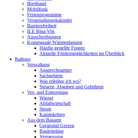
Breitband
Mobilfunk
Ferienprogramme
Veranstaltungskalender
Barrierefreiheit
ILE Bina-Vils
Ausschreibungen
Kommunale Wärmeplanung
Häufig gestellte Fragen
Aktuelle Fördermöglichkeiten im Überblick
Rathaus
Verwaltung
Ansprechpartner
Sachgebiete
Was erledige ich wo?
Steuern, Abgaben und Gebühren
Ver- und Entsorgung
Wasser
Abfallwirtschaft
Strom
Kaminkehrer
Aus dem Bauamt
Geoportal Gerzen
Bauleitpläne
Vermessung