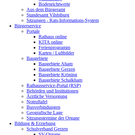
Bodenrichtwerte
Aus dem Bürgeramt
Standesamt Vilsbiburg
Sitzungen - Rats-Informations-System
Bürgerservice
Portale
Rathaus online
KITA online
Ferienprogramm
Karten / Luftbilder
Baugebiete
Baugebiete Aham
Baugebiete Gerzen
Baugebiete Kröning
Baugebiete Schalkham
Rathausservice-Portal (RSP)
Behörden und Institutionen
Ärztliche Versorgung
Notruftafel
Busverbindungen
Geografische Lage
Sitzungstermine der Organe
Bildung & Erziehung
Schulverband Gerzen
SV-Organe