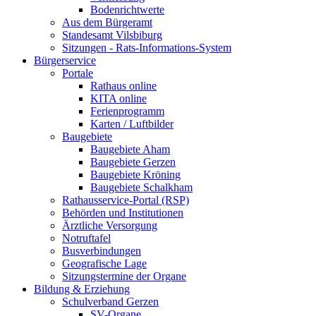
Bodenrichtwerte
Aus dem Bürgeramt
Standesamt Vilsbiburg
Sitzungen - Rats-Informations-System
Bürgerservice
Portale
Rathaus online
KITA online
Ferienprogramm
Karten / Luftbilder
Baugebiete
Baugebiete Aham
Baugebiete Gerzen
Baugebiete Kröning
Baugebiete Schalkham
Rathausservice-Portal (RSP)
Behörden und Institutionen
Ärztliche Versorgung
Notruftafel
Busverbindungen
Geografische Lage
Sitzungstermine der Organe
Bildung & Erziehung
Schulverband Gerzen
SV-Organe