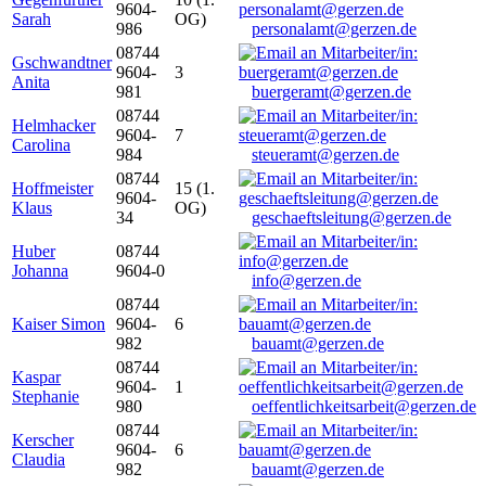
9604-
Sarah
OG)
986
personalamt@gerzen.de
08744
Gschwandtner
9604-
3
Anita
981
buergeramt@gerzen.de
08744
Helmhacker
9604-
7
Carolina
984
steueramt@gerzen.de
08744
Hoffmeister
15 (1.
9604-
Klaus
OG)
34
geschaeftsleitung@gerzen.de
Huber
08744
Johanna
9604-0
info@gerzen.de
08744
Kaiser Simon
9604-
6
982
bauamt@gerzen.de
08744
Kaspar
9604-
1
Stephanie
980
oeffentlichkeitsarbeit@gerzen.de
08744
Kerscher
9604-
6
Claudia
982
bauamt@gerzen.de