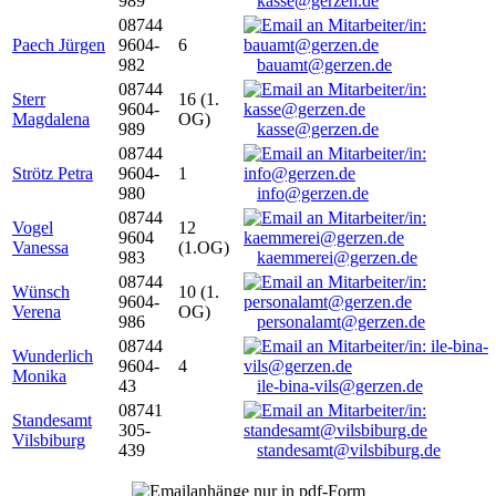
989
kasse@gerzen.de
08744
Paech Jürgen
9604-
6
982
bauamt@gerzen.de
08744
Sterr
16 (1.
9604-
Magdalena
OG)
989
kasse@gerzen.de
08744
Strötz Petra
9604-
1
980
info@gerzen.de
08744
Vogel
12
9604
Vanessa
(1.OG)
983
kaemmerei@gerzen.de
08744
Wünsch
10 (1.
9604-
Verena
OG)
986
personalamt@gerzen.de
08744
Wunderlich
9604-
4
Monika
43
ile-bina-vils@gerzen.de
08741
Standesamt
305-
Vilsbiburg
439
standesamt@vilsbiburg.de