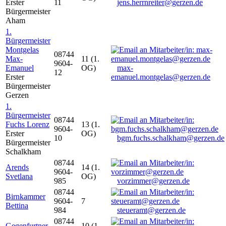
Erster
11
jens.herrnreiter@gerzen.de
Bürgermeister
Aham
1.
Bürgermeister
Montgelas
08744
Max-
11 (1.
9604-
Emanuel
OG)
max-
12
Erster
emanuel.montgelas@gerzen.de
Bürgermeister
Gerzen
1.
Bürgermeister
08744
Fuchs Lorenz
13 (1.
9604-
Erster
OG)
10
bgm.fuchs.schalkham@gerzen.de
Bürgermeister
Schalkham
08744
Arends
14 (1.
9604-
Svetlana
OG)
985
vorzimmer@gerzen.de
08744
Birnkammer
9604-
7
Bettina
984
steueramt@gerzen.de
08744
Gegenfurtner
10 (1.