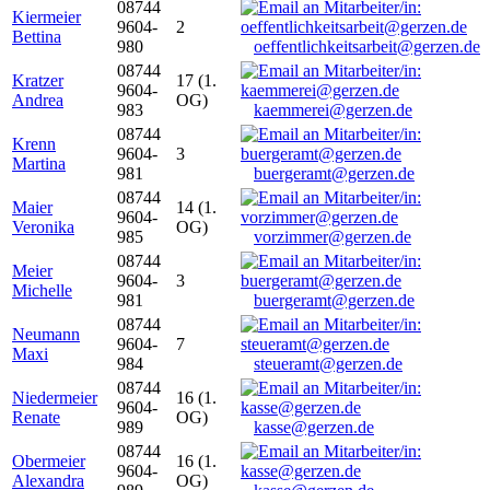
08744
Kiermeier
9604-
2
Bettina
980
oeffentlichkeitsarbeit@gerzen.de
08744
Kratzer
17 (1.
9604-
Andrea
OG)
983
kaemmerei@gerzen.de
08744
Krenn
9604-
3
Martina
981
buergeramt@gerzen.de
08744
Maier
14 (1.
9604-
Veronika
OG)
985
vorzimmer@gerzen.de
08744
Meier
9604-
3
Michelle
981
buergeramt@gerzen.de
08744
Neumann
9604-
7
Maxi
984
steueramt@gerzen.de
08744
Niedermeier
16 (1.
9604-
Renate
OG)
989
kasse@gerzen.de
08744
Obermeier
16 (1.
9604-
Alexandra
OG)