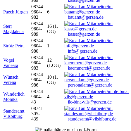
989
kasse@gerzen.de
08744
Paech Jürgen
9604-
6
982
bauamt@gerzen.de
08744
Sterr
16 (1.
9604-
Magdalena
OG)
989
kasse@gerzen.de
08744
Strötz Petra
9604-
1
980
info@gerzen.de
08744
Vogel
12
9604
Vanessa
(1.OG)
983
kaemmerei@gerzen.de
08744
Wünsch
10 (1.
9604-
Verena
OG)
986
personalamt@gerzen.de
08744
Wunderlich
9604-
4
Monika
43
ile-bina-vils@gerzen.de
08741
Standesamt
305-
Vilsbiburg
439
standesamt@vilsbiburg.de