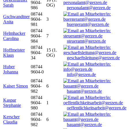
9604-
Sarah
OG)
986
personalamt@gerzen.de
08744
Gschwandtner
9604-
3
Anita
981
buergeramt@gerzen.de
08744
Helmhacker
9604-
7
Carolina
984
steueramt@gerzen.de
08744
Hoffmeister
15 (1.
9604-
Klaus
OG)
34
geschaeftsleitung@gerzen.de
Huber
08744
Johanna
9604-0
info@gerzen.de
08744
Kaiser Simon
9604-
6
982
bauamt@gerzen.de
08744
Kaspar
9604-
1
Stephanie
980
oeffentlichkeitsarbeit@gerzen.de
08744
Kerscher
9604-
6
Claudia
982
bauamt@gerzen.de