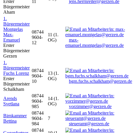
Erster
11
jens.herrnreiter@gerzen.de
Bürgermeister
Aham
1.
Bürgermeister
Montgelas
08744
Max-
11 (1.
9604-
Emanuel
OG)
max-
12
Erster
emanuel.montgelas@gerzen.de
Bürgermeister
Gerzen
1.
Bürgermeister
08744
Fuchs Lorenz
13 (1.
9604-
Erster
OG)
10
bgm.fuchs.schalkham@gerzen.de
Bürgermeister
Schalkham
08744
Arends
14 (1.
9604-
Svetlana
OG)
985
vorzimmer@gerzen.de
08744
Birnkammer
9604-
7
Bettina
984
steueramt@gerzen.de
08744
Gegenfurtner
10 (1.