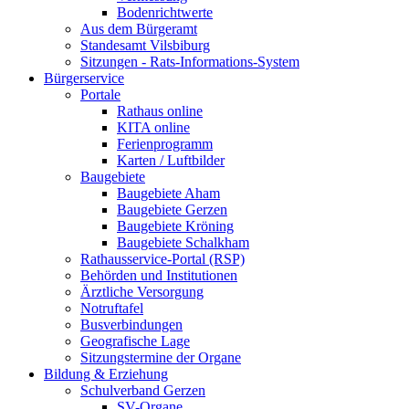
Bodenrichtwerte
Aus dem Bürgeramt
Standesamt Vilsbiburg
Sitzungen - Rats-Informations-System
Bürgerservice
Portale
Rathaus online
KITA online
Ferienprogramm
Karten / Luftbilder
Baugebiete
Baugebiete Aham
Baugebiete Gerzen
Baugebiete Kröning
Baugebiete Schalkham
Rathausservice-Portal (RSP)
Behörden und Institutionen
Ärztliche Versorgung
Notruftafel
Busverbindungen
Geografische Lage
Sitzungstermine der Organe
Bildung & Erziehung
Schulverband Gerzen
SV-Organe