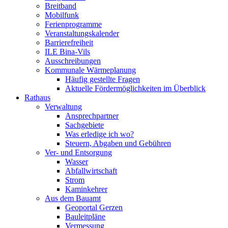
Breitband
Mobilfunk
Ferienprogramme
Veranstaltungskalender
Barrierefreiheit
ILE Bina-Vils
Ausschreibungen
Kommunale Wärmeplanung
Häufig gestellte Fragen
Aktuelle Fördermöglichkeiten im Überblick
Rathaus
Verwaltung
Ansprechpartner
Sachgebiete
Was erledige ich wo?
Steuern, Abgaben und Gebühren
Ver- und Entsorgung
Wasser
Abfallwirtschaft
Strom
Kaminkehrer
Aus dem Bauamt
Geoportal Gerzen
Bauleitpläne
Vermessung