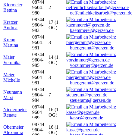
08744
Kiermeier
9604-
2
Bettina
980
oeffentlichkeitsarbeit@gerzen.de
08744
Kratzer
17 (1.
9604-
Andrea
OG)
983
kaemmerei@gerzen.de
08744
Krenn
9604-
3
Martina
981
buergeramt@gerzen.de
08744
Maier
14 (1.
9604-
Veronika
OG)
985
vorzimmer@gerzen.de
08744
Meier
9604-
3
Michelle
981
buergeramt@gerzen.de
08744
Neumann
9604-
7
Maxi
984
steueramt@gerzen.de
08744
Niedermeier
16 (1.
9604-
Renate
OG)
989
kasse@gerzen.de
08744
Obermeier
16 (1.
9604-
Alexandra
OG)