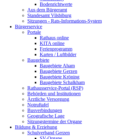
Bodenrichtwerte
Aus dem Bürgeramt
Standesamt Vilsbiburg
Sitzungen - Rats-Informations-System
Bürgerservice
Portale
Rathaus online
KITA online
Ferienprogramm
Karten / Luftbilder
Baugebiete
Baugebiete Aham
Baugebiete Gerzen
Baugebiete Kröning
Baugebiete Schalkham
Rathausservice-Portal (RSP)
Behörden und Institutionen
Ärztliche Versorgung
Notruftafel
Busverbindungen
Geografische Lage
Sitzungstermine der Organe
Bildung & Erziehung
Schulverband Gerzen
SV-Organe