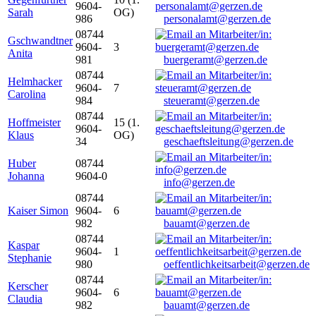
9604-
Sarah
OG)
986
personalamt@gerzen.de
08744
Gschwandtner
9604-
3
Anita
981
buergeramt@gerzen.de
08744
Helmhacker
9604-
7
Carolina
984
steueramt@gerzen.de
08744
Hoffmeister
15 (1.
9604-
Klaus
OG)
34
geschaeftsleitung@gerzen.de
Huber
08744
Johanna
9604-0
info@gerzen.de
08744
Kaiser Simon
9604-
6
982
bauamt@gerzen.de
08744
Kaspar
9604-
1
Stephanie
980
oeffentlichkeitsarbeit@gerzen.de
08744
Kerscher
9604-
6
Claudia
982
bauamt@gerzen.de