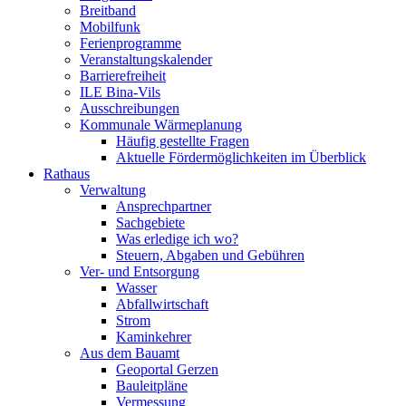
Breitband
Mobilfunk
Ferienprogramme
Veranstaltungskalender
Barrierefreiheit
ILE Bina-Vils
Ausschreibungen
Kommunale Wärmeplanung
Häufig gestellte Fragen
Aktuelle Fördermöglichkeiten im Überblick
Rathaus
Verwaltung
Ansprechpartner
Sachgebiete
Was erledige ich wo?
Steuern, Abgaben und Gebühren
Ver- und Entsorgung
Wasser
Abfallwirtschaft
Strom
Kaminkehrer
Aus dem Bauamt
Geoportal Gerzen
Bauleitpläne
Vermessung