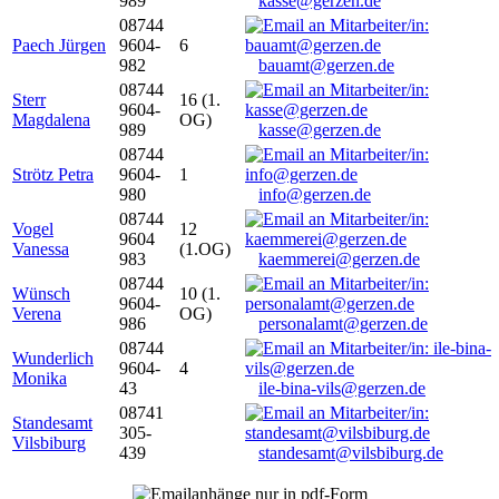
989
kasse@gerzen.de
08744
Paech Jürgen
9604-
6
982
bauamt@gerzen.de
08744
Sterr
16 (1.
9604-
Magdalena
OG)
989
kasse@gerzen.de
08744
Strötz Petra
9604-
1
980
info@gerzen.de
08744
Vogel
12
9604
Vanessa
(1.OG)
983
kaemmerei@gerzen.de
08744
Wünsch
10 (1.
9604-
Verena
OG)
986
personalamt@gerzen.de
08744
Wunderlich
9604-
4
Monika
43
ile-bina-vils@gerzen.de
08741
Standesamt
305-
Vilsbiburg
439
standesamt@vilsbiburg.de