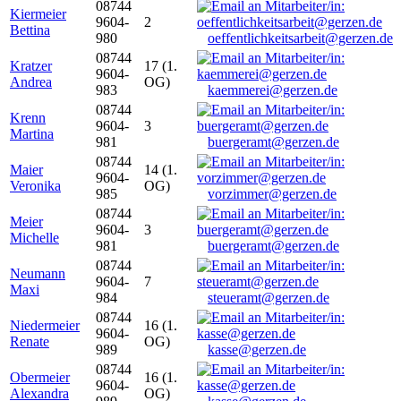
08744
Kiermeier
9604-
2
Bettina
980
oeffentlichkeitsarbeit@gerzen.de
08744
Kratzer
17 (1.
9604-
Andrea
OG)
983
kaemmerei@gerzen.de
08744
Krenn
9604-
3
Martina
981
buergeramt@gerzen.de
08744
Maier
14 (1.
9604-
Veronika
OG)
985
vorzimmer@gerzen.de
08744
Meier
9604-
3
Michelle
981
buergeramt@gerzen.de
08744
Neumann
9604-
7
Maxi
984
steueramt@gerzen.de
08744
Niedermeier
16 (1.
9604-
Renate
OG)
989
kasse@gerzen.de
08744
Obermeier
16 (1.
9604-
Alexandra
OG)