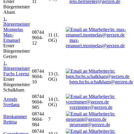
Erster
11
jens.herrnreiter@gerzen.de
Bürgermeister
Aham
1.
Bürgermeister
Montgelas
08744
Max-
11 (1.
9604-
Emanuel
OG)
max-
12
Erster
emanuel.montgelas@gerzen.de
Bürgermeister
Gerzen
1.
Bürgermeister
08744
Fuchs Lorenz
13 (1.
9604-
Erster
OG)
10
bgm.fuchs.schalkham@gerzen.de
Bürgermeister
Schalkham
08744
Arends
14 (1.
9604-
Svetlana
OG)
985
vorzimmer@gerzen.de
08744
Birnkammer
9604-
7
Bettina
984
steueramt@gerzen.de
08744
Gegenfurtner
10 (1.