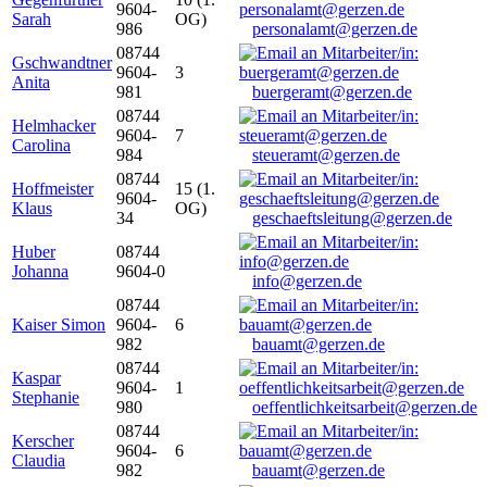
9604-
Sarah
OG)
986
personalamt@gerzen.de
08744
Gschwandtner
9604-
3
Anita
981
buergeramt@gerzen.de
08744
Helmhacker
9604-
7
Carolina
984
steueramt@gerzen.de
08744
Hoffmeister
15 (1.
9604-
Klaus
OG)
34
geschaeftsleitung@gerzen.de
Huber
08744
Johanna
9604-0
info@gerzen.de
08744
Kaiser Simon
9604-
6
982
bauamt@gerzen.de
08744
Kaspar
9604-
1
Stephanie
980
oeffentlichkeitsarbeit@gerzen.de
08744
Kerscher
9604-
6
Claudia
982
bauamt@gerzen.de