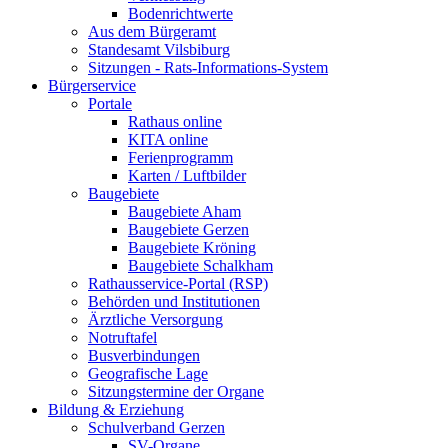
Bodenrichtwerte
Aus dem Bürgeramt
Standesamt Vilsbiburg
Sitzungen - Rats-Informations-System
Bürgerservice
Portale
Rathaus online
KITA online
Ferienprogramm
Karten / Luftbilder
Baugebiete
Baugebiete Aham
Baugebiete Gerzen
Baugebiete Kröning
Baugebiete Schalkham
Rathausservice-Portal (RSP)
Behörden und Institutionen
Ärztliche Versorgung
Notruftafel
Busverbindungen
Geografische Lage
Sitzungstermine der Organe
Bildung & Erziehung
Schulverband Gerzen
SV-Organe