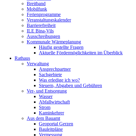
Breitband
Mobilfunk
Ferienprogramme
Veranstaltungskalender
Barrierefreiheit
ILE Bina-Vils
Ausschreibungen
Kommunale Wärmeplanung
Häufig gestellte Fragen
Aktuelle Fördermöglichkeiten im Überblick
Rathaus
Verwaltung
Ansprechpartner
Sachgebiete
Was erledige ich wo?
Steuern, Abgaben und Gebühren
Ver- und Entsorgung
Wasser
Abfallwirtschaft
Strom
Kaminkehrer
Aus dem Bauamt
Geoportal Gerzen
Bauleitpläne
Vermessung