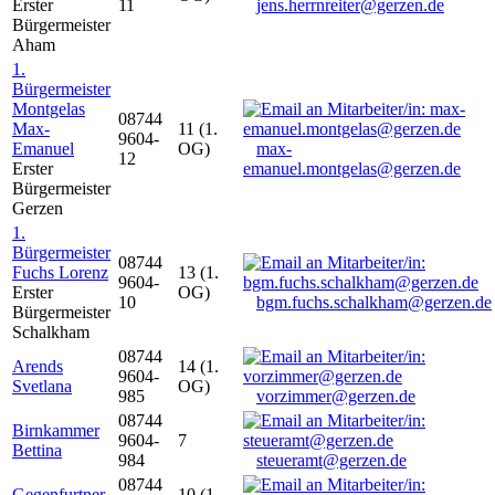
Erster
11
jens.herrnreiter@gerzen.de
Bürgermeister
Aham
1.
Bürgermeister
Montgelas
08744
Max-
11 (1.
9604-
Emanuel
OG)
max-
12
Erster
emanuel.montgelas@gerzen.de
Bürgermeister
Gerzen
1.
Bürgermeister
08744
Fuchs Lorenz
13 (1.
9604-
Erster
OG)
10
bgm.fuchs.schalkham@gerzen.de
Bürgermeister
Schalkham
08744
Arends
14 (1.
9604-
Svetlana
OG)
985
vorzimmer@gerzen.de
08744
Birnkammer
9604-
7
Bettina
984
steueramt@gerzen.de
08744
Gegenfurtner
10 (1.