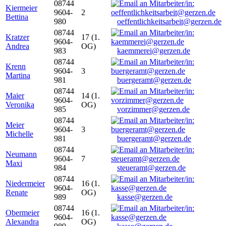
08744
Kiermeier
9604-
2
Bettina
980
oeffentlichkeitsarbeit@gerzen.de
08744
Kratzer
17 (1.
9604-
Andrea
OG)
983
kaemmerei@gerzen.de
08744
Krenn
9604-
3
Martina
981
buergeramt@gerzen.de
08744
Maier
14 (1.
9604-
Veronika
OG)
985
vorzimmer@gerzen.de
08744
Meier
9604-
3
Michelle
981
buergeramt@gerzen.de
08744
Neumann
9604-
7
Maxi
984
steueramt@gerzen.de
08744
Niedermeier
16 (1.
9604-
Renate
OG)
989
kasse@gerzen.de
08744
Obermeier
16 (1.
9604-
Alexandra
OG)