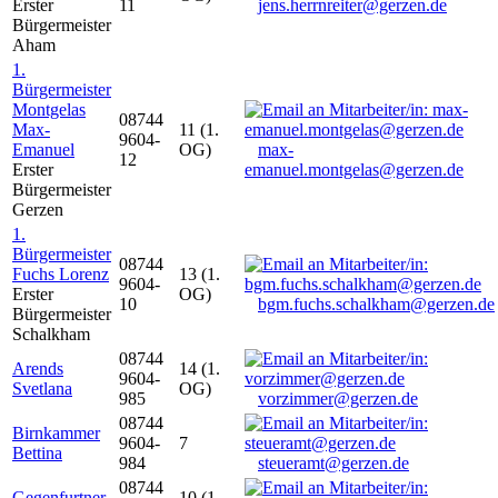
Erster
11
jens.herrnreiter@gerzen.de
Bürgermeister
Aham
1.
Bürgermeister
Montgelas
08744
Max-
11 (1.
9604-
Emanuel
OG)
max-
12
Erster
emanuel.montgelas@gerzen.de
Bürgermeister
Gerzen
1.
Bürgermeister
08744
Fuchs Lorenz
13 (1.
9604-
Erster
OG)
10
bgm.fuchs.schalkham@gerzen.de
Bürgermeister
Schalkham
08744
Arends
14 (1.
9604-
Svetlana
OG)
985
vorzimmer@gerzen.de
08744
Birnkammer
9604-
7
Bettina
984
steueramt@gerzen.de
08744
Gegenfurtner
10 (1.