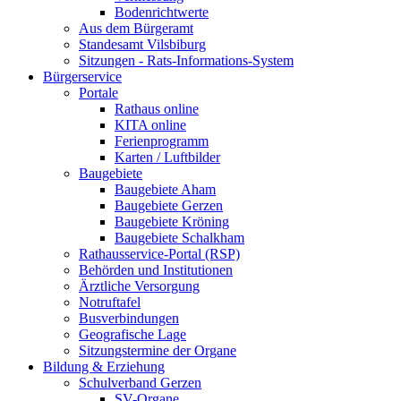
Bodenrichtwerte
Aus dem Bürgeramt
Standesamt Vilsbiburg
Sitzungen - Rats-Informations-System
Bürgerservice
Portale
Rathaus online
KITA online
Ferienprogramm
Karten / Luftbilder
Baugebiete
Baugebiete Aham
Baugebiete Gerzen
Baugebiete Kröning
Baugebiete Schalkham
Rathausservice-Portal (RSP)
Behörden und Institutionen
Ärztliche Versorgung
Notruftafel
Busverbindungen
Geografische Lage
Sitzungstermine der Organe
Bildung & Erziehung
Schulverband Gerzen
SV-Organe