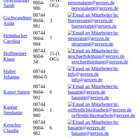
9604-
Sarah
OG)
986
personalamt@gerzen.de
08744
Gschwandtner
9604-
3
Anita
981
buergeramt@gerzen.de
08744
Helmhacker
9604-
7
Carolina
984
steueramt@gerzen.de
08744
Hoffmeister
15 (1.
9604-
Klaus
OG)
34
geschaeftsleitung@gerzen.de
Huber
08744
Johanna
9604-0
info@gerzen.de
08744
Kaiser Simon
9604-
6
982
bauamt@gerzen.de
08744
Kaspar
9604-
1
Stephanie
980
oeffentlichkeitsarbeit@gerzen.de
08744
Kerscher
9604-
6
Claudia
982
bauamt@gerzen.de