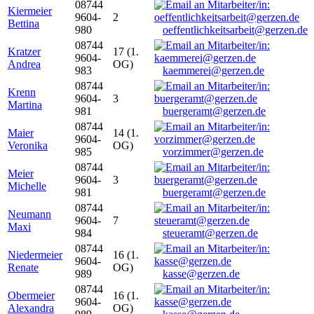
08744
Kiermeier
9604-
2
Bettina
980
oeffentlichkeitsarbeit@gerzen.de
08744
Kratzer
17 (1.
9604-
Andrea
OG)
983
kaemmerei@gerzen.de
08744
Krenn
9604-
3
Martina
981
buergeramt@gerzen.de
08744
Maier
14 (1.
9604-
Veronika
OG)
985
vorzimmer@gerzen.de
08744
Meier
9604-
3
Michelle
981
buergeramt@gerzen.de
08744
Neumann
9604-
7
Maxi
984
steueramt@gerzen.de
08744
Niedermeier
16 (1.
9604-
Renate
OG)
989
kasse@gerzen.de
08744
Obermeier
16 (1.
9604-
Alexandra
OG)