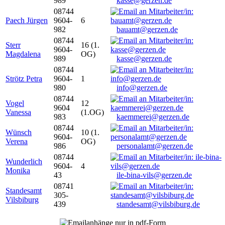
989
kasse@gerzen.de
08744
Paech Jürgen
9604-
6
982
bauamt@gerzen.de
08744
Sterr
16 (1.
9604-
Magdalena
OG)
989
kasse@gerzen.de
08744
Strötz Petra
9604-
1
980
info@gerzen.de
08744
Vogel
12
9604
Vanessa
(1.OG)
983
kaemmerei@gerzen.de
08744
Wünsch
10 (1.
9604-
Verena
OG)
986
personalamt@gerzen.de
08744
Wunderlich
9604-
4
Monika
43
ile-bina-vils@gerzen.de
08741
Standesamt
305-
Vilsbiburg
439
standesamt@vilsbiburg.de