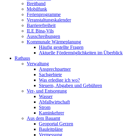
Breitband
Mobilfunk
Ferienprogramme
Veranstaltungskalender
Barrierefreiheit
ILE Bina-Vils
Ausschreibungen
Kommunale Wärmeplanung
Häufig gestellte Fragen
Aktuelle Fördermöglichkeiten im Überblick
Rathaus
Verwaltung
Ansprechpartner
Sachgebiete
Was erledige ich wo?
Steuern, Abgaben und Gebühren
Ver- und Entsorgung
Wasser
Abfallwirtschaft
Strom
Kaminkehrer
Aus dem Bauamt
Geoportal Gerzen
Bauleitpläne
Vermessung