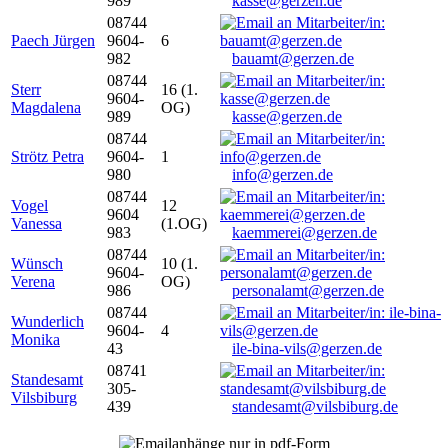
989
kasse@gerzen.de
08744
Paech Jürgen
9604-
6
982
bauamt@gerzen.de
08744
Sterr
16 (1.
9604-
Magdalena
OG)
989
kasse@gerzen.de
08744
Strötz Petra
9604-
1
980
info@gerzen.de
08744
Vogel
12
9604
Vanessa
(1.OG)
983
kaemmerei@gerzen.de
08744
Wünsch
10 (1.
9604-
Verena
OG)
986
personalamt@gerzen.de
08744
Wunderlich
9604-
4
Monika
43
ile-bina-vils@gerzen.de
08741
Standesamt
305-
Vilsbiburg
439
standesamt@vilsbiburg.de