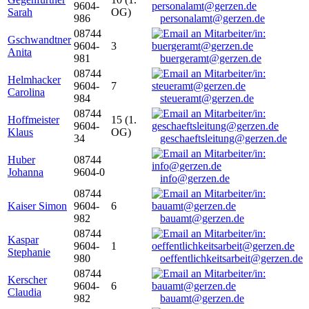
9604-
Sarah
OG)
986
personalamt@gerzen.de
08744
Gschwandtner
9604-
3
Anita
981
buergeramt@gerzen.de
08744
Helmhacker
9604-
7
Carolina
984
steueramt@gerzen.de
08744
Hoffmeister
15 (1.
9604-
Klaus
OG)
34
geschaeftsleitung@gerzen.de
Huber
08744
Johanna
9604-0
info@gerzen.de
08744
Kaiser Simon
9604-
6
982
bauamt@gerzen.de
08744
Kaspar
9604-
1
Stephanie
980
oeffentlichkeitsarbeit@gerzen.de
08744
Kerscher
9604-
6
Claudia
982
bauamt@gerzen.de