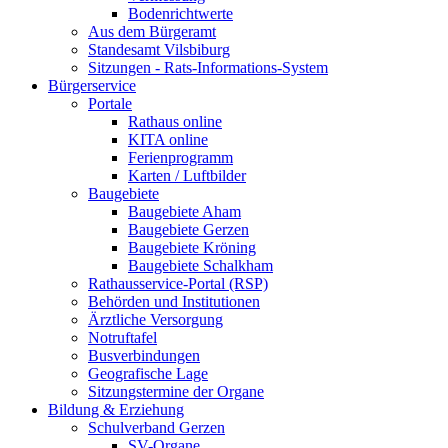
Bodenrichtwerte
Aus dem Bürgeramt
Standesamt Vilsbiburg
Sitzungen - Rats-Informations-System
Bürgerservice
Portale
Rathaus online
KITA online
Ferienprogramm
Karten / Luftbilder
Baugebiete
Baugebiete Aham
Baugebiete Gerzen
Baugebiete Kröning
Baugebiete Schalkham
Rathausservice-Portal (RSP)
Behörden und Institutionen
Ärztliche Versorgung
Notruftafel
Busverbindungen
Geografische Lage
Sitzungstermine der Organe
Bildung & Erziehung
Schulverband Gerzen
SV-Organe