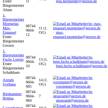
Erster
11
jens.herrnreiter@gerzen.de
Bürgermeister
Aham
1.
Bürgermeister
Montgelas
08744
Max-
11 (1.
9604-
Emanuel
OG)
max-
12
Erster
emanuel.montgelas@gerzen.de
Bürgermeister
Gerzen
1.
Bürgermeister
08744
Fuchs Lorenz
13 (1.
9604-
Erster
OG)
10
bgm.fuchs.schalkham@gerzen.de
Bürgermeister
Schalkham
08744
Arends
14 (1.
9604-
Svetlana
OG)
985
vorzimmer@gerzen.de
08744
Birnkammer
9604-
7
Bettina
984
steueramt@gerzen.de
08744
Gegenfurtner
10 (1.