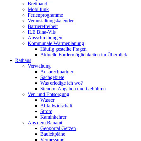
Breitband
Mobilfunk
Ferienprogramme
Veranstaltungskalender
Barrierefreiheit
ILE Bina-Vils
Ausschreibungen
Kommunale Wärmeplanung
Häufig gestellte Fragen
Aktuelle Fördermöglichkeiten im Überblick
Rathaus
Verwaltung
Ansprechpartner
Sachgebiete
Was erledige ich wo?
Steuern, Abgaben und Gebühren
Ver- und Entsorgung
Wasser
Abfallwirtschaft
Strom
Kaminkehrer
Aus dem Bauamt
Geoportal Gerzen
Bauleitpläne
Vermessung