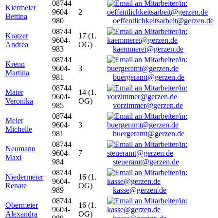
08744
Kiermeier
9604-
2
Bettina
980
oeffentlichkeitsarbeit@gerzen.de
08744
Kratzer
17 (1.
9604-
Andrea
OG)
983
kaemmerei@gerzen.de
08744
Krenn
9604-
3
Martina
981
buergeramt@gerzen.de
08744
Maier
14 (1.
9604-
Veronika
OG)
985
vorzimmer@gerzen.de
08744
Meier
9604-
3
Michelle
981
buergeramt@gerzen.de
08744
Neumann
9604-
7
Maxi
984
steueramt@gerzen.de
08744
Niedermeier
16 (1.
9604-
Renate
OG)
989
kasse@gerzen.de
08744
Obermeier
16 (1.
9604-
Alexandra
OG)