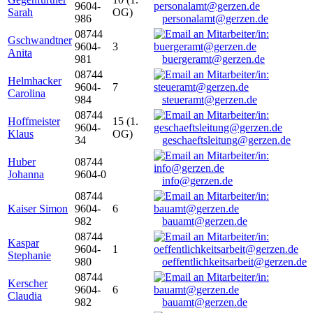
9604-
Sarah
OG)
986
personalamt@gerzen.de
08744
Gschwandtner
9604-
3
Anita
981
buergeramt@gerzen.de
08744
Helmhacker
9604-
7
Carolina
984
steueramt@gerzen.de
08744
Hoffmeister
15 (1.
9604-
Klaus
OG)
34
geschaeftsleitung@gerzen.de
Huber
08744
Johanna
9604-0
info@gerzen.de
08744
Kaiser Simon
9604-
6
982
bauamt@gerzen.de
08744
Kaspar
9604-
1
Stephanie
980
oeffentlichkeitsarbeit@gerzen.de
08744
Kerscher
9604-
6
Claudia
982
bauamt@gerzen.de