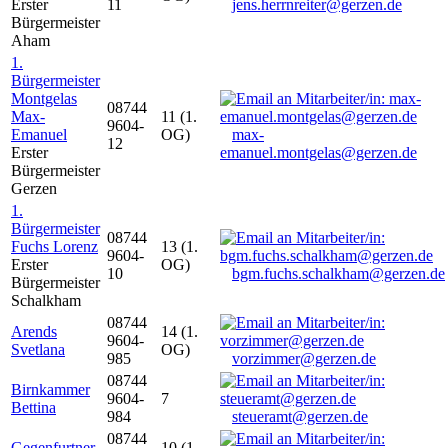
Erster
11
jens.herrnreiter@gerzen.de
Bürgermeister
Aham
1.
Bürgermeister
Montgelas
08744
Max-
11 (1.
9604-
Emanuel
OG)
max-
12
Erster
emanuel.montgelas@gerzen.de
Bürgermeister
Gerzen
1.
Bürgermeister
08744
Fuchs Lorenz
13 (1.
9604-
Erster
OG)
10
bgm.fuchs.schalkham@gerzen.de
Bürgermeister
Schalkham
08744
Arends
14 (1.
9604-
Svetlana
OG)
985
vorzimmer@gerzen.de
08744
Birnkammer
9604-
7
Bettina
984
steueramt@gerzen.de
08744
Gegenfurtner
10 (1.