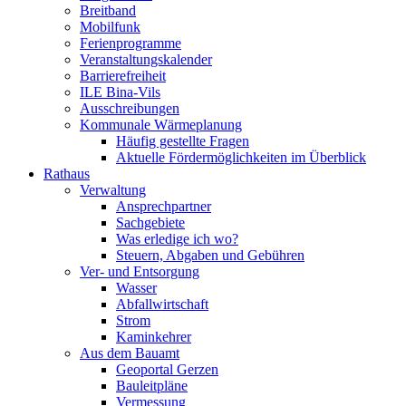
Breitband
Mobilfunk
Ferienprogramme
Veranstaltungskalender
Barrierefreiheit
ILE Bina-Vils
Ausschreibungen
Kommunale Wärmeplanung
Häufig gestellte Fragen
Aktuelle Fördermöglichkeiten im Überblick
Rathaus
Verwaltung
Ansprechpartner
Sachgebiete
Was erledige ich wo?
Steuern, Abgaben und Gebühren
Ver- und Entsorgung
Wasser
Abfallwirtschaft
Strom
Kaminkehrer
Aus dem Bauamt
Geoportal Gerzen
Bauleitpläne
Vermessung