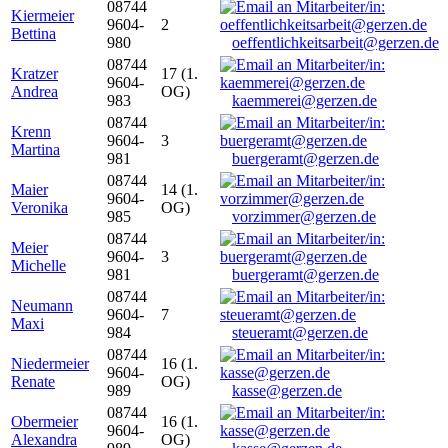
08744
Kiermeier
9604-
2
Bettina
980
oeffentlichkeitsarbeit@gerzen.de
08744
Kratzer
17 (1.
9604-
Andrea
OG)
983
kaemmerei@gerzen.de
08744
Krenn
9604-
3
Martina
981
buergeramt@gerzen.de
08744
Maier
14 (1.
9604-
Veronika
OG)
985
vorzimmer@gerzen.de
08744
Meier
9604-
3
Michelle
981
buergeramt@gerzen.de
08744
Neumann
9604-
7
Maxi
984
steueramt@gerzen.de
08744
Niedermeier
16 (1.
9604-
Renate
OG)
989
kasse@gerzen.de
08744
Obermeier
16 (1.
9604-
Alexandra
OG)