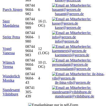
989
kasse@gerzen.de
08744
Paech Jürgen
9604-
6
982
bauamt@gerzen.de
08744
Sterr
16 (1.
9604-
Magdalena
OG)
989
kasse@gerzen.de
08744
Strötz Petra
9604-
1
980
info@gerzen.de
08744
Vogel
12
9604
Vanessa
(1.OG)
983
kaemmerei@gerzen.de
08744
Wünsch
10 (1.
9604-
Verena
OG)
986
personalamt@gerzen.de
08744
Wunderlich
9604-
4
Monika
43
ile-bina-vils@gerzen.de
08741
Standesamt
305-
Vilsbiburg
439
standesamt@vilsbiburg.de