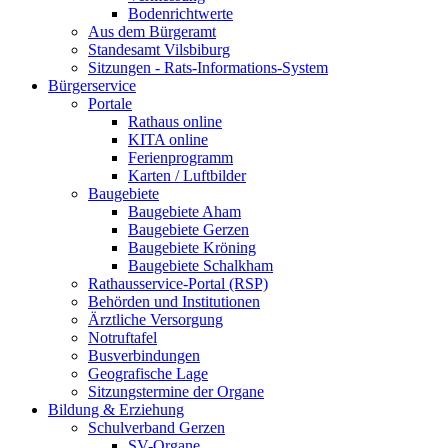
Bodenrichtwerte
Aus dem Bürgeramt
Standesamt Vilsbiburg
Sitzungen - Rats-Informations-System
Bürgerservice
Portale
Rathaus online
KITA online
Ferienprogramm
Karten / Luftbilder
Baugebiete
Baugebiete Aham
Baugebiete Gerzen
Baugebiete Kröning
Baugebiete Schalkham
Rathausservice-Portal (RSP)
Behörden und Institutionen
Ärztliche Versorgung
Notruftafel
Busverbindungen
Geografische Lage
Sitzungstermine der Organe
Bildung & Erziehung
Schulverband Gerzen
SV-Organe