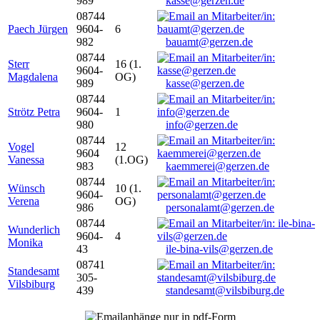
989
kasse@gerzen.de
08744
Paech Jürgen
9604-
6
982
bauamt@gerzen.de
08744
Sterr
16 (1.
9604-
Magdalena
OG)
989
kasse@gerzen.de
08744
Strötz Petra
9604-
1
980
info@gerzen.de
08744
Vogel
12
9604
Vanessa
(1.OG)
983
kaemmerei@gerzen.de
08744
Wünsch
10 (1.
9604-
Verena
OG)
986
personalamt@gerzen.de
08744
Wunderlich
9604-
4
Monika
43
ile-bina-vils@gerzen.de
08741
Standesamt
305-
Vilsbiburg
439
standesamt@vilsbiburg.de