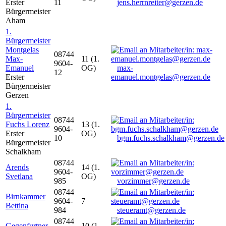
Erster
11
jens.herrnreiter@gerzen.de
Bürgermeister
Aham
1.
Bürgermeister
Montgelas
08744
Max-
11 (1.
9604-
Emanuel
OG)
max-
12
Erster
emanuel.montgelas@gerzen.de
Bürgermeister
Gerzen
1.
Bürgermeister
08744
Fuchs Lorenz
13 (1.
9604-
Erster
OG)
10
bgm.fuchs.schalkham@gerzen.de
Bürgermeister
Schalkham
08744
Arends
14 (1.
9604-
Svetlana
OG)
985
vorzimmer@gerzen.de
08744
Birnkammer
9604-
7
Bettina
984
steueramt@gerzen.de
08744
Gegenfurtner
10 (1.