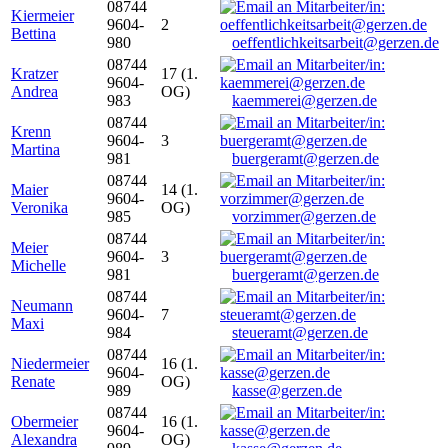
08744
Kiermeier
9604-
2
Bettina
980
oeffentlichkeitsarbeit@gerzen.de
08744
Kratzer
17 (1.
9604-
Andrea
OG)
983
kaemmerei@gerzen.de
08744
Krenn
9604-
3
Martina
981
buergeramt@gerzen.de
08744
Maier
14 (1.
9604-
Veronika
OG)
985
vorzimmer@gerzen.de
08744
Meier
9604-
3
Michelle
981
buergeramt@gerzen.de
08744
Neumann
9604-
7
Maxi
984
steueramt@gerzen.de
08744
Niedermeier
16 (1.
9604-
Renate
OG)
989
kasse@gerzen.de
08744
Obermeier
16 (1.
9604-
Alexandra
OG)