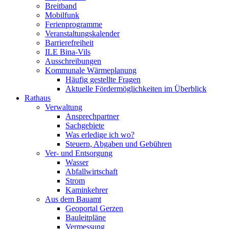
Breitband
Mobilfunk
Ferienprogramme
Veranstaltungskalender
Barrierefreiheit
ILE Bina-Vils
Ausschreibungen
Kommunale Wärmeplanung
Häufig gestellte Fragen
Aktuelle Fördermöglichkeiten im Überblick
Rathaus
Verwaltung
Ansprechpartner
Sachgebiete
Was erledige ich wo?
Steuern, Abgaben und Gebühren
Ver- und Entsorgung
Wasser
Abfallwirtschaft
Strom
Kaminkehrer
Aus dem Bauamt
Geoportal Gerzen
Bauleitpläne
Vermessung