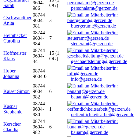
9604-
Sarah
OG)
986
personalamt@gerzen.de
08744
Gschwandtner
9604-
3
Anita
981
buergeramt@gerzen.de
08744
Helmhacker
9604-
7
Carolina
984
steueramt@gerzen.de
08744
Hoffmeister
15 (1.
9604-
Klaus
OG)
34
geschaeftsleitung@gerzen.de
Huber
08744
Johanna
9604-0
info@gerzen.de
08744
Kaiser Simon
9604-
6
982
bauamt@gerzen.de
08744
Kaspar
9604-
1
Stephanie
980
oeffentlichkeitsarbeit@gerzen.de
08744
Kerscher
9604-
6
Claudia
982
bauamt@gerzen.de