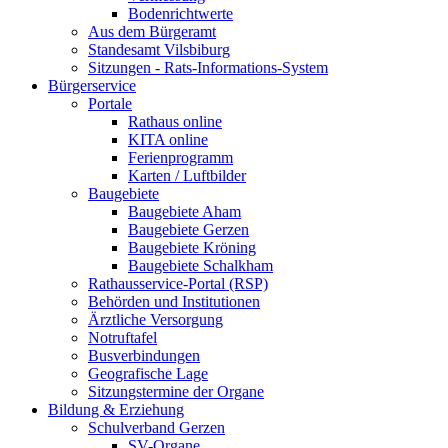
Bodenrichtwerte
Aus dem Bürgeramt
Standesamt Vilsbiburg
Sitzungen - Rats-Informations-System
Bürgerservice
Portale
Rathaus online
KITA online
Ferienprogramm
Karten / Luftbilder
Baugebiete
Baugebiete Aham
Baugebiete Gerzen
Baugebiete Kröning
Baugebiete Schalkham
Rathausservice-Portal (RSP)
Behörden und Institutionen
Ärztliche Versorgung
Notruftafel
Busverbindungen
Geografische Lage
Sitzungstermine der Organe
Bildung & Erziehung
Schulverband Gerzen
SV-Organe