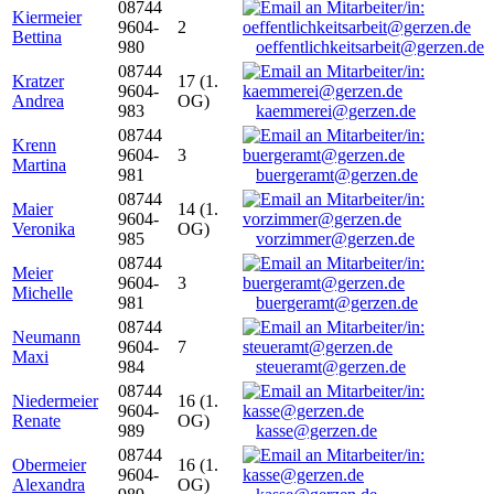
08744
Kiermeier
9604-
2
Bettina
980
oeffentlichkeitsarbeit@gerzen.de
08744
Kratzer
17 (1.
9604-
Andrea
OG)
983
kaemmerei@gerzen.de
08744
Krenn
9604-
3
Martina
981
buergeramt@gerzen.de
08744
Maier
14 (1.
9604-
Veronika
OG)
985
vorzimmer@gerzen.de
08744
Meier
9604-
3
Michelle
981
buergeramt@gerzen.de
08744
Neumann
9604-
7
Maxi
984
steueramt@gerzen.de
08744
Niedermeier
16 (1.
9604-
Renate
OG)
989
kasse@gerzen.de
08744
Obermeier
16 (1.
9604-
Alexandra
OG)