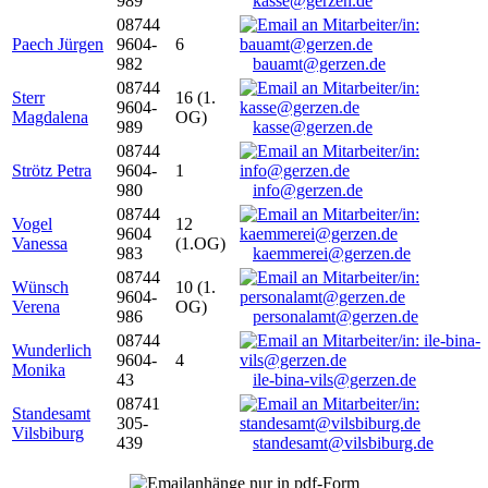
989
kasse@gerzen.de
08744
Paech Jürgen
9604-
6
982
bauamt@gerzen.de
08744
Sterr
16 (1.
9604-
Magdalena
OG)
989
kasse@gerzen.de
08744
Strötz Petra
9604-
1
980
info@gerzen.de
08744
Vogel
12
9604
Vanessa
(1.OG)
983
kaemmerei@gerzen.de
08744
Wünsch
10 (1.
9604-
Verena
OG)
986
personalamt@gerzen.de
08744
Wunderlich
9604-
4
Monika
43
ile-bina-vils@gerzen.de
08741
Standesamt
305-
Vilsbiburg
439
standesamt@vilsbiburg.de