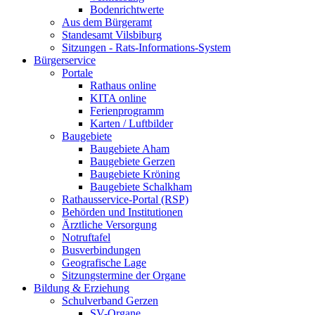
Bodenrichtwerte
Aus dem Bürgeramt
Standesamt Vilsbiburg
Sitzungen - Rats-Informations-System
Bürgerservice
Portale
Rathaus online
KITA online
Ferienprogramm
Karten / Luftbilder
Baugebiete
Baugebiete Aham
Baugebiete Gerzen
Baugebiete Kröning
Baugebiete Schalkham
Rathausservice-Portal (RSP)
Behörden und Institutionen
Ärztliche Versorgung
Notruftafel
Busverbindungen
Geografische Lage
Sitzungstermine der Organe
Bildung & Erziehung
Schulverband Gerzen
SV-Organe