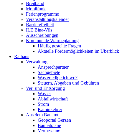
Breitband
Mobilfunk
Ferienprogramme
Veranstaltungskalender
Barrierefreiheit
ILE Bina-Vils
Ausschreibungen
Kommunale Wärmeplanung
Häufig gestellte Fragen
Aktuelle Fördermöglichkeiten im Überblick
Rathaus
Verwaltung
Ansprechpartner
Sachgebiete
Was erledige ich wo?
Steuern, Abgaben und Gebühren
Ver- und Entsorgung
Wasser
Abfallwirtschaft
Strom
Kaminkehrer
Aus dem Bauamt
Geoportal Gerzen
Bauleitpläne
Vermessung