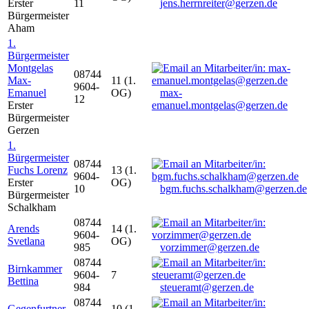
Erster
11
jens.herrnreiter@gerzen.de
Bürgermeister
Aham
1.
Bürgermeister
Montgelas
08744
Max-
11 (1.
9604-
Emanuel
OG)
max-
12
Erster
emanuel.montgelas@gerzen.de
Bürgermeister
Gerzen
1.
Bürgermeister
08744
Fuchs Lorenz
13 (1.
9604-
Erster
OG)
10
bgm.fuchs.schalkham@gerzen.de
Bürgermeister
Schalkham
08744
Arends
14 (1.
9604-
Svetlana
OG)
985
vorzimmer@gerzen.de
08744
Birnkammer
9604-
7
Bettina
984
steueramt@gerzen.de
08744
Gegenfurtner
10 (1.