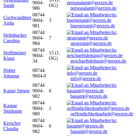
9604-
Sarah
OG)
986
personalamt@gerzen.de
08744
Gschwandtner
9604-
3
Anita
981
buergeramt@gerzen.de
08744
Helmhacker
9604-
7
Carolina
984
steueramt@gerzen.de
08744
Hoffmeister
15 (1.
9604-
Klaus
OG)
34
geschaeftsleitung@gerzen.de
Huber
08744
Johanna
9604-0
info@gerzen.de
08744
Kaiser Simon
9604-
6
982
bauamt@gerzen.de
08744
Kaspar
9604-
1
Stephanie
980
oeffentlichkeitsarbeit@gerzen.de
08744
Kerscher
9604-
6
Claudia
982
bauamt@gerzen.de