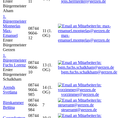
Erster
11
jens.herrnreiter@gerzen.de
Bürgermeister
Aham
1.
Bürgermeister
Montgelas
08744
Max-
11 (1.
9604-
Emanuel
OG)
max-
12
Erster
emanuel.montgelas@gerzen.de
Bürgermeister
Gerzen
1.
Bürgermeister
08744
Fuchs Lorenz
13 (1.
9604-
Erster
OG)
10
bgm.fuchs.schalkham@gerzen.de
Bürgermeister
Schalkham
08744
Arends
14 (1.
9604-
Svetlana
OG)
985
vorzimmer@gerzen.de
08744
Birnkammer
9604-
7
Bettina
984
steueramt@gerzen.de
08744
Gegenfurtner
10 (1.