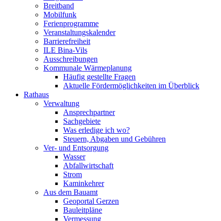
Breitband
Mobilfunk
Ferienprogramme
Veranstaltungskalender
Barrierefreiheit
ILE Bina-Vils
Ausschreibungen
Kommunale Wärmeplanung
Häufig gestellte Fragen
Aktuelle Fördermöglichkeiten im Überblick
Rathaus
Verwaltung
Ansprechpartner
Sachgebiete
Was erledige ich wo?
Steuern, Abgaben und Gebühren
Ver- und Entsorgung
Wasser
Abfallwirtschaft
Strom
Kaminkehrer
Aus dem Bauamt
Geoportal Gerzen
Bauleitpläne
Vermessung