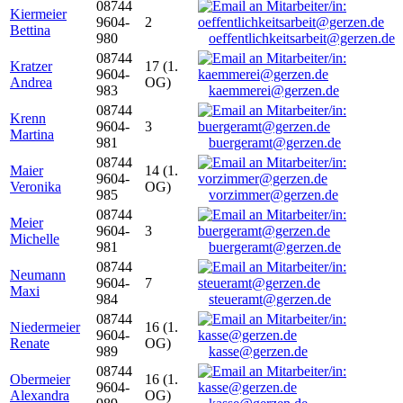
08744
Kiermeier
9604-
2
Bettina
980
oeffentlichkeitsarbeit@gerzen.de
08744
Kratzer
17 (1.
9604-
Andrea
OG)
983
kaemmerei@gerzen.de
08744
Krenn
9604-
3
Martina
981
buergeramt@gerzen.de
08744
Maier
14 (1.
9604-
Veronika
OG)
985
vorzimmer@gerzen.de
08744
Meier
9604-
3
Michelle
981
buergeramt@gerzen.de
08744
Neumann
9604-
7
Maxi
984
steueramt@gerzen.de
08744
Niedermeier
16 (1.
9604-
Renate
OG)
989
kasse@gerzen.de
08744
Obermeier
16 (1.
9604-
Alexandra
OG)