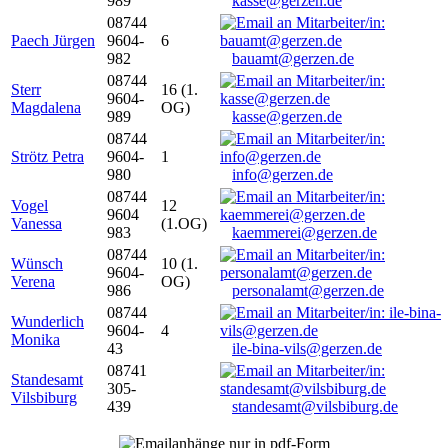
989
kasse@gerzen.de
08744
Paech Jürgen
9604-
6
982
bauamt@gerzen.de
08744
Sterr
16 (1.
9604-
Magdalena
OG)
989
kasse@gerzen.de
08744
Strötz Petra
9604-
1
980
info@gerzen.de
08744
Vogel
12
9604
Vanessa
(1.OG)
983
kaemmerei@gerzen.de
08744
Wünsch
10 (1.
9604-
Verena
OG)
986
personalamt@gerzen.de
08744
Wunderlich
9604-
4
Monika
43
ile-bina-vils@gerzen.de
08741
Standesamt
305-
Vilsbiburg
439
standesamt@vilsbiburg.de