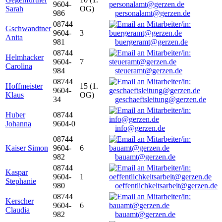
9604-
Sarah
OG)
986
personalamt@gerzen.de
08744
Gschwandtner
9604-
3
Anita
981
buergeramt@gerzen.de
08744
Helmhacker
9604-
7
Carolina
984
steueramt@gerzen.de
08744
Hoffmeister
15 (1.
9604-
Klaus
OG)
34
geschaeftsleitung@gerzen.de
Huber
08744
Johanna
9604-0
info@gerzen.de
08744
Kaiser Simon
9604-
6
982
bauamt@gerzen.de
08744
Kaspar
9604-
1
Stephanie
980
oeffentlichkeitsarbeit@gerzen.de
08744
Kerscher
9604-
6
Claudia
982
bauamt@gerzen.de