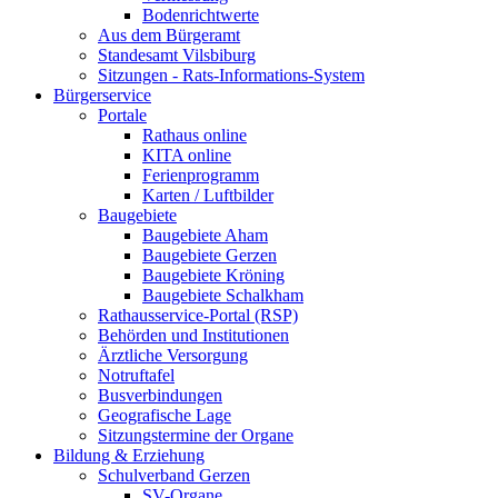
Bodenrichtwerte
Aus dem Bürgeramt
Standesamt Vilsbiburg
Sitzungen - Rats-Informations-System
Bürgerservice
Portale
Rathaus online
KITA online
Ferienprogramm
Karten / Luftbilder
Baugebiete
Baugebiete Aham
Baugebiete Gerzen
Baugebiete Kröning
Baugebiete Schalkham
Rathausservice-Portal (RSP)
Behörden und Institutionen
Ärztliche Versorgung
Notruftafel
Busverbindungen
Geografische Lage
Sitzungstermine der Organe
Bildung & Erziehung
Schulverband Gerzen
SV-Organe