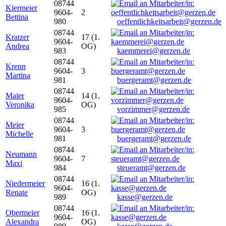
08744
Kiermeier
9604-
2
Bettina
980
oeffentlichkeitsarbeit@gerzen.de
08744
Kratzer
17 (1.
9604-
Andrea
OG)
983
kaemmerei@gerzen.de
08744
Krenn
9604-
3
Martina
981
buergeramt@gerzen.de
08744
Maier
14 (1.
9604-
Veronika
OG)
985
vorzimmer@gerzen.de
08744
Meier
9604-
3
Michelle
981
buergeramt@gerzen.de
08744
Neumann
9604-
7
Maxi
984
steueramt@gerzen.de
08744
Niedermeier
16 (1.
9604-
Renate
OG)
989
kasse@gerzen.de
08744
Obermeier
16 (1.
9604-
Alexandra
OG)