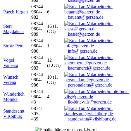
989
kasse@gerzen.de
08744
Paech Jürgen
9604-
6
982
bauamt@gerzen.de
08744
Sterr
16 (1.
9604-
Magdalena
OG)
989
kasse@gerzen.de
08744
Strötz Petra
9604-
1
980
info@gerzen.de
08744
Vogel
12
9604
Vanessa
(1.OG)
983
kaemmerei@gerzen.de
08744
Wünsch
10 (1.
9604-
Verena
OG)
986
personalamt@gerzen.de
08744
Wunderlich
9604-
4
Monika
43
ile-bina-vils@gerzen.de
08741
Standesamt
305-
Vilsbiburg
439
standesamt@vilsbiburg.de