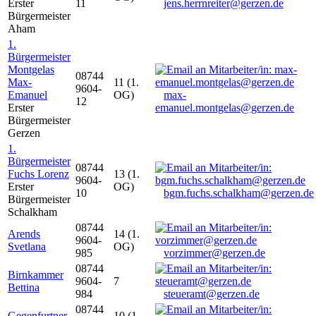
Erster
11
jens.herrnreiter@gerzen.de
Bürgermeister
Aham
1.
Bürgermeister
Montgelas
08744
Max-
11 (1.
9604-
Emanuel
OG)
max-
12
Erster
emanuel.montgelas@gerzen.de
Bürgermeister
Gerzen
1.
Bürgermeister
08744
Fuchs Lorenz
13 (1.
9604-
Erster
OG)
10
bgm.fuchs.schalkham@gerzen.de
Bürgermeister
Schalkham
08744
Arends
14 (1.
9604-
Svetlana
OG)
985
vorzimmer@gerzen.de
08744
Birnkammer
9604-
7
Bettina
984
steueramt@gerzen.de
08744
Gegenfurtner
10 (1.