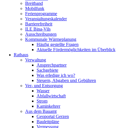
Breitband
Mobilfunk
Ferienprogramme
Veranstaltungskalender
Barrierefreiheit
ILE Bina-Vils
Ausschreibungen
Kommunale Wärmeplanung
Häufig gestellte Fragen
Aktuelle Fördermöglichkeiten im Überblick
Rathaus
Verwaltung
Ansprechpartner
Sachgebiete
Was erledige ich wo?
Steuern, Abgaben und Gebühren
Ver- und Entsorgung
Wasser
Abfallwirtschaft
Strom
Kaminkehrer
Aus dem Bauamt
Geoportal Gerzen
Bauleitpläne
Vermessung