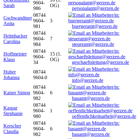
9604-
Sarah
OG)
986
personalamt@gerzen.de
08744
Gschwandtner
9604-
3
Anita
981
buergeramt@gerzen.de
08744
Helmhacker
9604-
7
Carolina
984
steueramt@gerzen.de
08744
Hoffmeister
15 (1.
9604-
Klaus
OG)
34
geschaeftsleitung@gerzen.de
Huber
08744
Johanna
9604-0
info@gerzen.de
08744
Kaiser Simon
9604-
6
982
bauamt@gerzen.de
08744
Kaspar
9604-
1
Stephanie
980
oeffentlichkeitsarbeit@gerzen.de
08744
Kerscher
9604-
6
Claudia
982
bauamt@gerzen.de