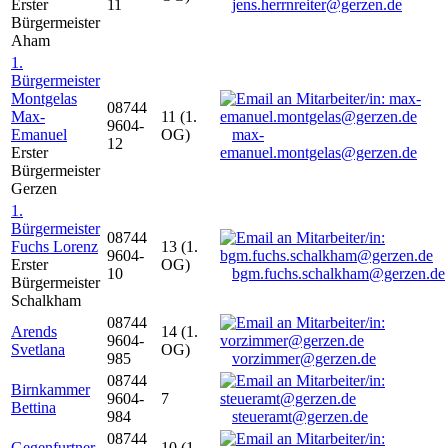
Erster
11
jens.herrnreiter@gerzen.de
Bürgermeister
Aham
1.
Bürgermeister
Montgelas
08744
Max-
11 (1.
9604-
Emanuel
OG)
max-
12
Erster
emanuel.montgelas@gerzen.de
Bürgermeister
Gerzen
1.
Bürgermeister
08744
Fuchs Lorenz
13 (1.
9604-
Erster
OG)
10
bgm.fuchs.schalkham@gerzen.de
Bürgermeister
Schalkham
08744
Arends
14 (1.
9604-
Svetlana
OG)
985
vorzimmer@gerzen.de
08744
Birnkammer
9604-
7
Bettina
984
steueramt@gerzen.de
08744
Gegenfurtner
10 (1.