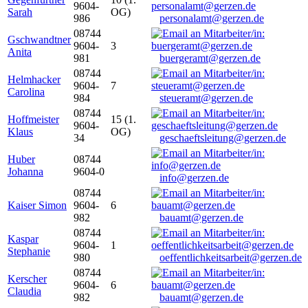
9604-
Sarah
OG)
986
personalamt@gerzen.de
08744
Gschwandtner
9604-
3
Anita
981
buergeramt@gerzen.de
08744
Helmhacker
9604-
7
Carolina
984
steueramt@gerzen.de
08744
Hoffmeister
15 (1.
9604-
Klaus
OG)
34
geschaeftsleitung@gerzen.de
Huber
08744
Johanna
9604-0
info@gerzen.de
08744
Kaiser Simon
9604-
6
982
bauamt@gerzen.de
08744
Kaspar
9604-
1
Stephanie
980
oeffentlichkeitsarbeit@gerzen.de
08744
Kerscher
9604-
6
Claudia
982
bauamt@gerzen.de