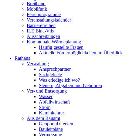
Breitband
Mobilfunk
Ferienprogramme
Veranstaltungskalender
Barrierefreiheit
ILE Bina-Vils
Ausschreibungen
Kommunale Wärmeplanung
Häufig gestellte Fragen
Aktuelle Fördermöglichkeiten im Überblick
Rathaus
Verwaltung
Ansprechpartner
Sachgebiete
Was erledige ich wo?
Steuern, Abgaben und Gebühren
Ver- und Entsorgung
Wasser
Abfallwirtschaft
Strom
Kaminkehrer
Aus dem Bauamt
Geoportal Gerzen
Bauleitpläne
Vermessung