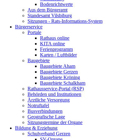
Bodenrichtwerte
Aus dem Bürgeramt
Standesamt Vilsbiburg
Sitzungen - Rats-Informations-System
Bürgerservice
Portale
Rathaus online
KITA online
Ferienprogramm
Karten / Luftbilder
Baugebiete
Baugebiete Aham
Baugebiete Gerzen
Baugebiete Kröning
Baugebiete Schalkham
Rathausservice-Portal (RSP)
Behörden und Institutionen
Ärztliche Versorgung
Notruftafel
Busverbindungen
Geografische Lage
Sitzungstermine der Organe
Bildung & Erziehung
Schulverband Gerzen
SV-Organe