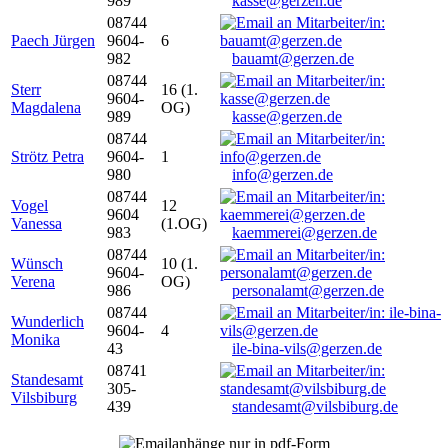
989
kasse@gerzen.de
08744
Paech Jürgen
9604-
6
982
bauamt@gerzen.de
08744
Sterr
16 (1.
9604-
Magdalena
OG)
989
kasse@gerzen.de
08744
Strötz Petra
9604-
1
980
info@gerzen.de
08744
Vogel
12
9604
Vanessa
(1.OG)
983
kaemmerei@gerzen.de
08744
Wünsch
10 (1.
9604-
Verena
OG)
986
personalamt@gerzen.de
08744
Wunderlich
9604-
4
Monika
43
ile-bina-vils@gerzen.de
08741
Standesamt
305-
Vilsbiburg
439
standesamt@vilsbiburg.de