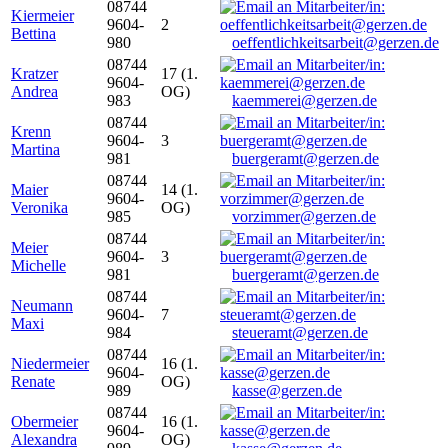
08744
Kiermeier
9604-
2
Bettina
980
oeffentlichkeitsarbeit@gerzen.de
08744
Kratzer
17 (1.
9604-
Andrea
OG)
983
kaemmerei@gerzen.de
08744
Krenn
9604-
3
Martina
981
buergeramt@gerzen.de
08744
Maier
14 (1.
9604-
Veronika
OG)
985
vorzimmer@gerzen.de
08744
Meier
9604-
3
Michelle
981
buergeramt@gerzen.de
08744
Neumann
9604-
7
Maxi
984
steueramt@gerzen.de
08744
Niedermeier
16 (1.
9604-
Renate
OG)
989
kasse@gerzen.de
08744
Obermeier
16 (1.
9604-
Alexandra
OG)