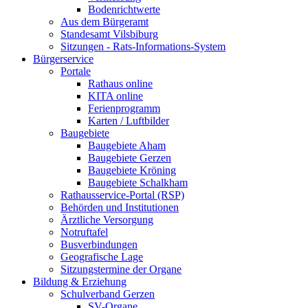
Bodenrichtwerte
Aus dem Bürgeramt
Standesamt Vilsbiburg
Sitzungen - Rats-Informations-System
Bürgerservice
Portale
Rathaus online
KITA online
Ferienprogramm
Karten / Luftbilder
Baugebiete
Baugebiete Aham
Baugebiete Gerzen
Baugebiete Kröning
Baugebiete Schalkham
Rathausservice-Portal (RSP)
Behörden und Institutionen
Ärztliche Versorgung
Notruftafel
Busverbindungen
Geografische Lage
Sitzungstermine der Organe
Bildung & Erziehung
Schulverband Gerzen
SV-Organe