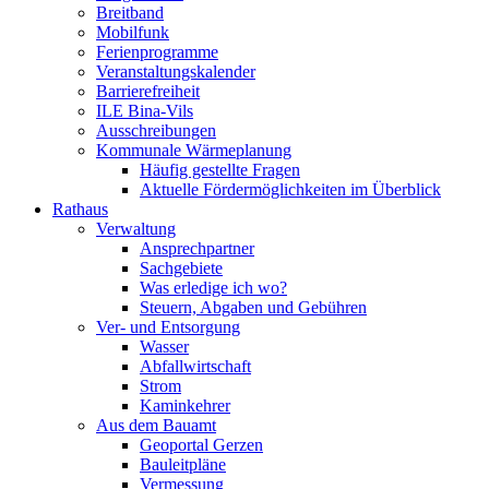
Breitband
Mobilfunk
Ferienprogramme
Veranstaltungskalender
Barrierefreiheit
ILE Bina-Vils
Ausschreibungen
Kommunale Wärmeplanung
Häufig gestellte Fragen
Aktuelle Fördermöglichkeiten im Überblick
Rathaus
Verwaltung
Ansprechpartner
Sachgebiete
Was erledige ich wo?
Steuern, Abgaben und Gebühren
Ver- und Entsorgung
Wasser
Abfallwirtschaft
Strom
Kaminkehrer
Aus dem Bauamt
Geoportal Gerzen
Bauleitpläne
Vermessung