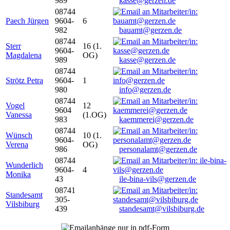
989
kasse@gerzen.de
08744
Paech Jürgen
9604-
6
982
bauamt@gerzen.de
08744
Sterr
16 (1.
9604-
Magdalena
OG)
989
kasse@gerzen.de
08744
Strötz Petra
9604-
1
980
info@gerzen.de
08744
Vogel
12
9604
Vanessa
(1.OG)
983
kaemmerei@gerzen.de
08744
Wünsch
10 (1.
9604-
Verena
OG)
986
personalamt@gerzen.de
08744
Wunderlich
9604-
4
Monika
43
ile-bina-vils@gerzen.de
08741
Standesamt
305-
Vilsbiburg
439
standesamt@vilsbiburg.de