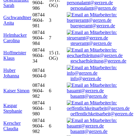
9604-
Sarah
OG)
986
personalamt@gerzen.de
08744
Gschwandtner
9604-
3
Anita
981
buergeramt@gerzen.de
08744
Helmhacker
9604-
7
Carolina
984
steueramt@gerzen.de
08744
Hoffmeister
15 (1.
9604-
Klaus
OG)
34
geschaeftsleitung@gerzen.de
Huber
08744
Johanna
9604-0
info@gerzen.de
08744
Kaiser Simon
9604-
6
982
bauamt@gerzen.de
08744
Kaspar
9604-
1
Stephanie
980
oeffentlichkeitsarbeit@gerzen.de
08744
Kerscher
9604-
6
Claudia
982
bauamt@gerzen.de