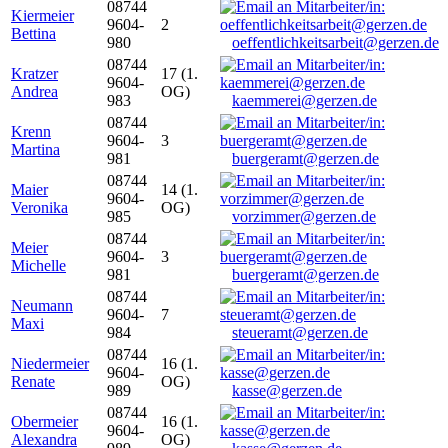
08744
Kiermeier
9604-
2
Bettina
980
oeffentlichkeitsarbeit@gerzen.de
08744
Kratzer
17 (1.
9604-
Andrea
OG)
983
kaemmerei@gerzen.de
08744
Krenn
9604-
3
Martina
981
buergeramt@gerzen.de
08744
Maier
14 (1.
9604-
Veronika
OG)
985
vorzimmer@gerzen.de
08744
Meier
9604-
3
Michelle
981
buergeramt@gerzen.de
08744
Neumann
9604-
7
Maxi
984
steueramt@gerzen.de
08744
Niedermeier
16 (1.
9604-
Renate
OG)
989
kasse@gerzen.de
08744
Obermeier
16 (1.
9604-
Alexandra
OG)