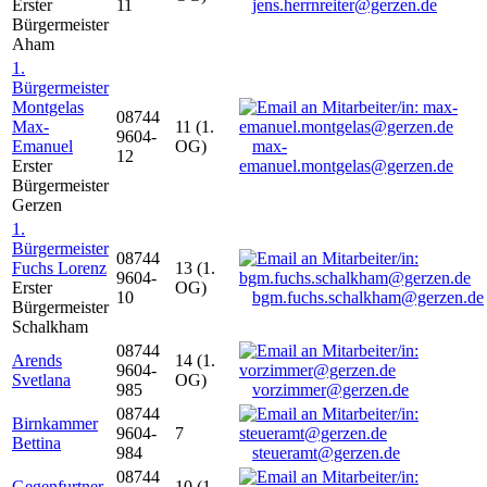
Erster
11
jens.herrnreiter@gerzen.de
Bürgermeister
Aham
1.
Bürgermeister
Montgelas
08744
Max-
11 (1.
9604-
Emanuel
OG)
max-
12
Erster
emanuel.montgelas@gerzen.de
Bürgermeister
Gerzen
1.
Bürgermeister
08744
Fuchs Lorenz
13 (1.
9604-
Erster
OG)
10
bgm.fuchs.schalkham@gerzen.de
Bürgermeister
Schalkham
08744
Arends
14 (1.
9604-
Svetlana
OG)
985
vorzimmer@gerzen.de
08744
Birnkammer
9604-
7
Bettina
984
steueramt@gerzen.de
08744
Gegenfurtner
10 (1.