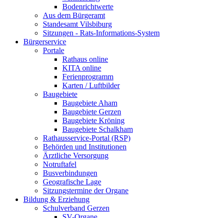
Bodenrichtwerte
Aus dem Bürgeramt
Standesamt Vilsbiburg
Sitzungen - Rats-Informations-System
Bürgerservice
Portale
Rathaus online
KITA online
Ferienprogramm
Karten / Luftbilder
Baugebiete
Baugebiete Aham
Baugebiete Gerzen
Baugebiete Kröning
Baugebiete Schalkham
Rathausservice-Portal (RSP)
Behörden und Institutionen
Ärztliche Versorgung
Notruftafel
Busverbindungen
Geografische Lage
Sitzungstermine der Organe
Bildung & Erziehung
Schulverband Gerzen
SV-Organe