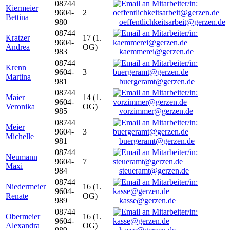
08744
Kiermeier
9604-
2
Bettina
980
oeffentlichkeitsarbeit@gerzen.de
08744
Kratzer
17 (1.
9604-
Andrea
OG)
983
kaemmerei@gerzen.de
08744
Krenn
9604-
3
Martina
981
buergeramt@gerzen.de
08744
Maier
14 (1.
9604-
Veronika
OG)
985
vorzimmer@gerzen.de
08744
Meier
9604-
3
Michelle
981
buergeramt@gerzen.de
08744
Neumann
9604-
7
Maxi
984
steueramt@gerzen.de
08744
Niedermeier
16 (1.
9604-
Renate
OG)
989
kasse@gerzen.de
08744
Obermeier
16 (1.
9604-
Alexandra
OG)