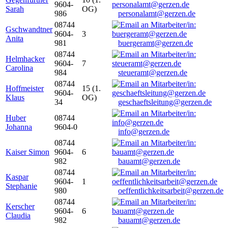
9604-
Sarah
OG)
986
personalamt@gerzen.de
08744
Gschwandtner
9604-
3
Anita
981
buergeramt@gerzen.de
08744
Helmhacker
9604-
7
Carolina
984
steueramt@gerzen.de
08744
Hoffmeister
15 (1.
9604-
Klaus
OG)
34
geschaeftsleitung@gerzen.de
Huber
08744
Johanna
9604-0
info@gerzen.de
08744
Kaiser Simon
9604-
6
982
bauamt@gerzen.de
08744
Kaspar
9604-
1
Stephanie
980
oeffentlichkeitsarbeit@gerzen.de
08744
Kerscher
9604-
6
Claudia
982
bauamt@gerzen.de