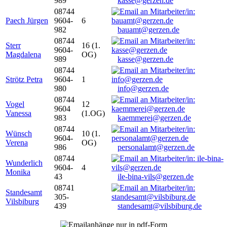
989
kasse@gerzen.de
08744
Paech Jürgen
9604-
6
982
bauamt@gerzen.de
08744
Sterr
16 (1.
9604-
Magdalena
OG)
989
kasse@gerzen.de
08744
Strötz Petra
9604-
1
980
info@gerzen.de
08744
Vogel
12
9604
Vanessa
(1.OG)
983
kaemmerei@gerzen.de
08744
Wünsch
10 (1.
9604-
Verena
OG)
986
personalamt@gerzen.de
08744
Wunderlich
9604-
4
Monika
43
ile-bina-vils@gerzen.de
08741
Standesamt
305-
Vilsbiburg
439
standesamt@vilsbiburg.de