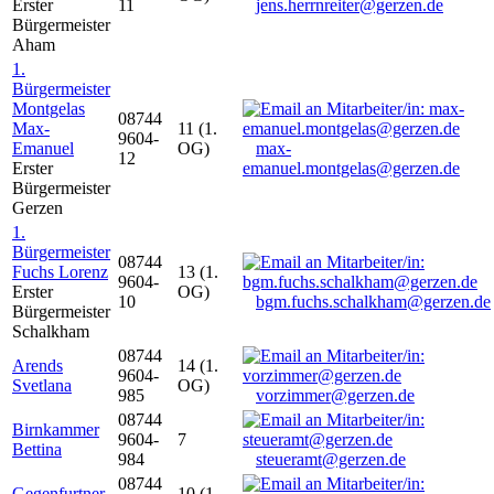
Erster
11
jens.herrnreiter@gerzen.de
Bürgermeister
Aham
1.
Bürgermeister
Montgelas
08744
Max-
11 (1.
9604-
Emanuel
OG)
max-
12
Erster
emanuel.montgelas@gerzen.de
Bürgermeister
Gerzen
1.
Bürgermeister
08744
Fuchs Lorenz
13 (1.
9604-
Erster
OG)
10
bgm.fuchs.schalkham@gerzen.de
Bürgermeister
Schalkham
08744
Arends
14 (1.
9604-
Svetlana
OG)
985
vorzimmer@gerzen.de
08744
Birnkammer
9604-
7
Bettina
984
steueramt@gerzen.de
08744
Gegenfurtner
10 (1.