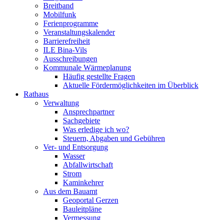
Breitband
Mobilfunk
Ferienprogramme
Veranstaltungskalender
Barrierefreiheit
ILE Bina-Vils
Ausschreibungen
Kommunale Wärmeplanung
Häufig gestellte Fragen
Aktuelle Fördermöglichkeiten im Überblick
Rathaus
Verwaltung
Ansprechpartner
Sachgebiete
Was erledige ich wo?
Steuern, Abgaben und Gebühren
Ver- und Entsorgung
Wasser
Abfallwirtschaft
Strom
Kaminkehrer
Aus dem Bauamt
Geoportal Gerzen
Bauleitpläne
Vermessung