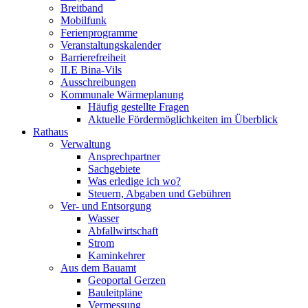
Breitband
Mobilfunk
Ferienprogramme
Veranstaltungskalender
Barrierefreiheit
ILE Bina-Vils
Ausschreibungen
Kommunale Wärmeplanung
Häufig gestellte Fragen
Aktuelle Fördermöglichkeiten im Überblick
Rathaus
Verwaltung
Ansprechpartner
Sachgebiete
Was erledige ich wo?
Steuern, Abgaben und Gebühren
Ver- und Entsorgung
Wasser
Abfallwirtschaft
Strom
Kaminkehrer
Aus dem Bauamt
Geoportal Gerzen
Bauleitpläne
Vermessung