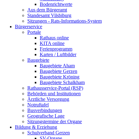
Bodenrichtwerte
Aus dem Bürgeramt
Standesamt Vilsbiburg
Sitzungen - Rats-Informations-System
Bürgerservice
Portale
Rathaus online
KITA online
Ferienprogramm
Karten / Luftbilder
Baugebiete
Baugebiete Aham
Baugebiete Gerzen
Baugebiete Kröning
Baugebiete Schalkham
Rathausservice-Portal (RSP)
Behörden und Institutionen
Ärztliche Versorgung
Notruftafel
Busverbindungen
Geografische Lage
Sitzungstermine der Organe
Bildung & Erziehung
Schulverband Gerzen
SV-Organe