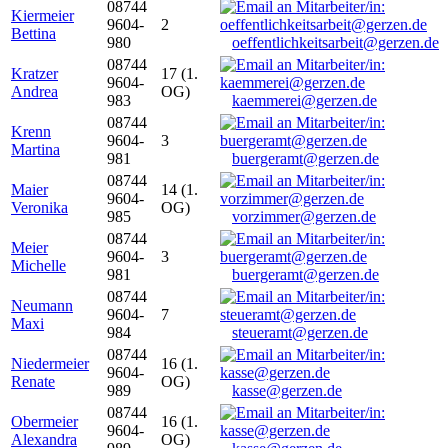
08744
Kiermeier
9604-
2
Bettina
980
oeffentlichkeitsarbeit@gerzen.de
08744
Kratzer
17 (1.
9604-
Andrea
OG)
983
kaemmerei@gerzen.de
08744
Krenn
9604-
3
Martina
981
buergeramt@gerzen.de
08744
Maier
14 (1.
9604-
Veronika
OG)
985
vorzimmer@gerzen.de
08744
Meier
9604-
3
Michelle
981
buergeramt@gerzen.de
08744
Neumann
9604-
7
Maxi
984
steueramt@gerzen.de
08744
Niedermeier
16 (1.
9604-
Renate
OG)
989
kasse@gerzen.de
08744
Obermeier
16 (1.
9604-
Alexandra
OG)