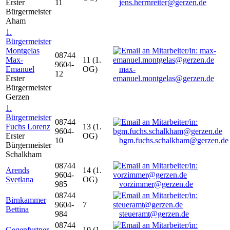
Erster
11
jens.herrnreiter@gerzen.de
Bürgermeister
Aham
1.
Bürgermeister
Montgelas
08744
Max-
11 (1.
9604-
Emanuel
OG)
max-
12
Erster
emanuel.montgelas@gerzen.de
Bürgermeister
Gerzen
1.
Bürgermeister
08744
Fuchs Lorenz
13 (1.
9604-
Erster
OG)
10
bgm.fuchs.schalkham@gerzen.de
Bürgermeister
Schalkham
08744
Arends
14 (1.
9604-
Svetlana
OG)
985
vorzimmer@gerzen.de
08744
Birnkammer
9604-
7
Bettina
984
steueramt@gerzen.de
08744
Gegenfurtner
10 (1.