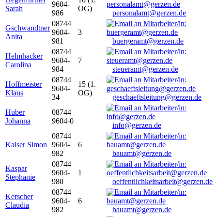
9604-
Sarah
OG)
986
personalamt@gerzen.de
08744
Gschwandtner
9604-
3
Anita
981
buergeramt@gerzen.de
08744
Helmhacker
9604-
7
Carolina
984
steueramt@gerzen.de
08744
Hoffmeister
15 (1.
9604-
Klaus
OG)
34
geschaeftsleitung@gerzen.de
Huber
08744
Johanna
9604-0
info@gerzen.de
08744
Kaiser Simon
9604-
6
982
bauamt@gerzen.de
08744
Kaspar
9604-
1
Stephanie
980
oeffentlichkeitsarbeit@gerzen.de
08744
Kerscher
9604-
6
Claudia
982
bauamt@gerzen.de