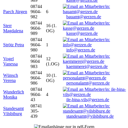
989
kasse@gerzen.de
08744
Paech Jürgen
9604-
6
982
bauamt@gerzen.de
08744
Sterr
16 (1.
9604-
Magdalena
OG)
989
kasse@gerzen.de
08744
Strötz Petra
9604-
1
980
info@gerzen.de
08744
Vogel
12
9604
Vanessa
(1.OG)
983
kaemmerei@gerzen.de
08744
Wünsch
10 (1.
9604-
Verena
OG)
986
personalamt@gerzen.de
08744
Wunderlich
9604-
4
Monika
43
ile-bina-vils@gerzen.de
08741
Standesamt
305-
Vilsbiburg
439
standesamt@vilsbiburg.de