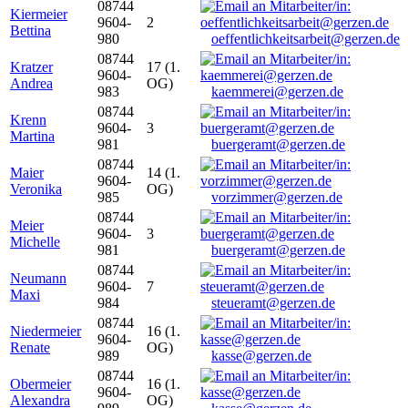
08744
Kiermeier
9604-
2
Bettina
980
oeffentlichkeitsarbeit@gerzen.de
08744
Kratzer
17 (1.
9604-
Andrea
OG)
983
kaemmerei@gerzen.de
08744
Krenn
9604-
3
Martina
981
buergeramt@gerzen.de
08744
Maier
14 (1.
9604-
Veronika
OG)
985
vorzimmer@gerzen.de
08744
Meier
9604-
3
Michelle
981
buergeramt@gerzen.de
08744
Neumann
9604-
7
Maxi
984
steueramt@gerzen.de
08744
Niedermeier
16 (1.
9604-
Renate
OG)
989
kasse@gerzen.de
08744
Obermeier
16 (1.
9604-
Alexandra
OG)