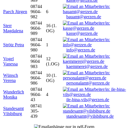
989
kasse@gerzen.de
08744
Paech Jürgen
9604-
6
982
bauamt@gerzen.de
08744
Sterr
16 (1.
9604-
Magdalena
OG)
989
kasse@gerzen.de
08744
Strötz Petra
9604-
1
980
info@gerzen.de
08744
Vogel
12
9604
Vanessa
(1.OG)
983
kaemmerei@gerzen.de
08744
Wünsch
10 (1.
9604-
Verena
OG)
986
personalamt@gerzen.de
08744
Wunderlich
9604-
4
Monika
43
ile-bina-vils@gerzen.de
08741
Standesamt
305-
Vilsbiburg
439
standesamt@vilsbiburg.de