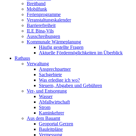
Breitband
Mobilfunk
Ferienprogramme
Veranstaltungskalender
Barrierefreiheit
ILE Bina-Vils
Ausschreibungen
Kommunale Wärmeplanung
Häufig gestellte Fragen
Aktuelle Fördermöglichkeiten im Überblick
Rathaus
Verwaltung
Ansprechpartner
Sachgebiete
Was erledige ich wo?
Steuern, Abgaben und Gebühren
Ver- und Entsorgung
Wasser
Abfallwirtschaft
Strom
Kaminkehrer
Aus dem Bauamt
Geoportal Gerzen
Bauleitpläne
Vermessung