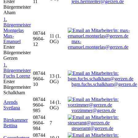
Erster
11
jens.herrnreiter@gerzen.de
Bürgermeister
Aham
1.
Bürgermeister
Montgelas
08744
Max-
11 (1.
9604-
Emanuel
OG)
max-
12
Erster
emanuel.montgelas@gerzen.de
Bürgermeister
Gerzen
1.
Bürgermeister
08744
Fuchs Lorenz
13 (1.
9604-
Erster
OG)
10
bgm.fuchs.schalkham@gerzen.de
Bürgermeister
Schalkham
08744
Arends
14 (1.
9604-
Svetlana
OG)
985
vorzimmer@gerzen.de
08744
Birnkammer
9604-
7
Bettina
984
steueramt@gerzen.de
08744
Gegenfurtner
10 (1.