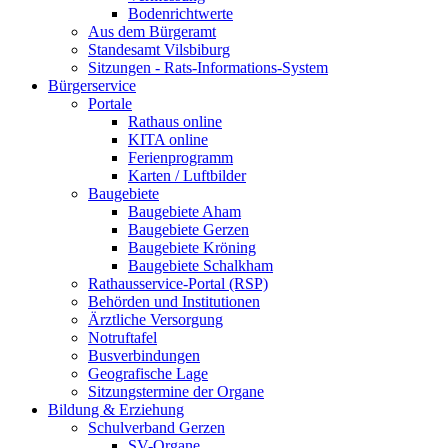
Bodenrichtwerte
Aus dem Bürgeramt
Standesamt Vilsbiburg
Sitzungen - Rats-Informations-System
Bürgerservice
Portale
Rathaus online
KITA online
Ferienprogramm
Karten / Luftbilder
Baugebiete
Baugebiete Aham
Baugebiete Gerzen
Baugebiete Kröning
Baugebiete Schalkham
Rathausservice-Portal (RSP)
Behörden und Institutionen
Ärztliche Versorgung
Notruftafel
Busverbindungen
Geografische Lage
Sitzungstermine der Organe
Bildung & Erziehung
Schulverband Gerzen
SV-Organe