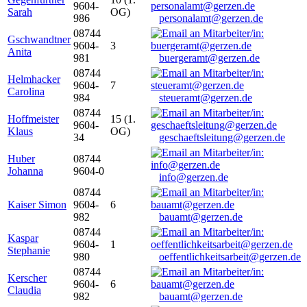
9604-
Sarah
OG)
986
personalamt@gerzen.de
08744
Gschwandtner
9604-
3
Anita
981
buergeramt@gerzen.de
08744
Helmhacker
9604-
7
Carolina
984
steueramt@gerzen.de
08744
Hoffmeister
15 (1.
9604-
Klaus
OG)
34
geschaeftsleitung@gerzen.de
Huber
08744
Johanna
9604-0
info@gerzen.de
08744
Kaiser Simon
9604-
6
982
bauamt@gerzen.de
08744
Kaspar
9604-
1
Stephanie
980
oeffentlichkeitsarbeit@gerzen.de
08744
Kerscher
9604-
6
Claudia
982
bauamt@gerzen.de