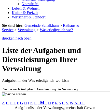
Notruftafel
Leben & Wohnen
Kultur & Freizeit
Wirtschaft & Standort
Sie sind hier:
Gemeinde Schalkham
>
Rathaus &
Service
>
Verwaltung
>
Was erledige ich wo?
drucken
nach oben
Liste der Aufgaben und
Dienstleistungen Ihrer
Verwaltung
Aufgaben in der Was-erledige-ich-wo-Liste
M
A
B
D
E
F
G
H
I
K
L
O
P
R
S
U
V
W
ALLE
Aufgabenliste der Verwaltungsgemeinschaft Gerzen