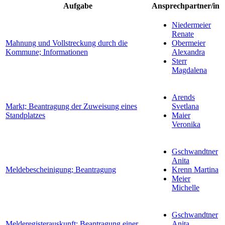
Aufgabe
Ansprechpartner/in
Niedermeier
Renate
Mahnung und Vollstreckung durch die
Obermeier
Kommune; Informationen
Alexandra
Sterr
Magdalena
Arends
Markt; Beantragung der Zuweisung eines
Svetlana
Standplatzes
Maier
Veronika
Gschwandtner
Anita
Meldebescheinigung; Beantragung
Krenn Martina
Meier
Michelle
Gschwandtner
Melderegisterauskunft; Beantragung einer
Anita