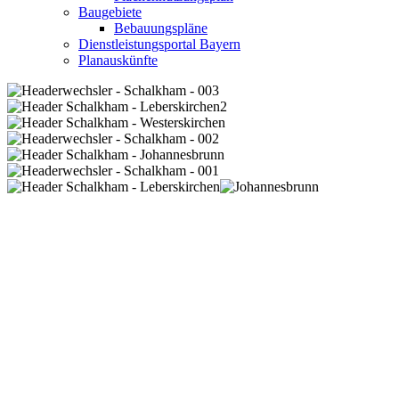
Baugebiete
Bebauungspläne
Dienstleistungsportal Bayern
Planauskünfte