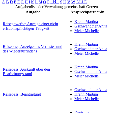
R
A
B
D
E
F
G
H
I
K
L
M
O
P
S
U
V
W
ALLE
Aufgabenliste der Verwaltungsgemeinschaft Gerzen
Aufgabe
Ansprechpartner/in
Krenn Martina
Reisegewerbe; Anzeige einer nicht
Gschwandtner Anita
erlaubnispflichtigen Tätigkeit
Meier Michelle
Krenn Martina
Reisepass; Anzeige des Verlustes und
Gschwandtner Anita
des Wiederauffindens
Meier Michelle
Krenn Martina
Reisepass; Auskunft über den
Gschwandtner Anita
Bearbeitungsstand
Meier Michelle
Gschwandtner Anita
Reisepass; Beantragung
Krenn Martina
Meier Michelle
Deutsche