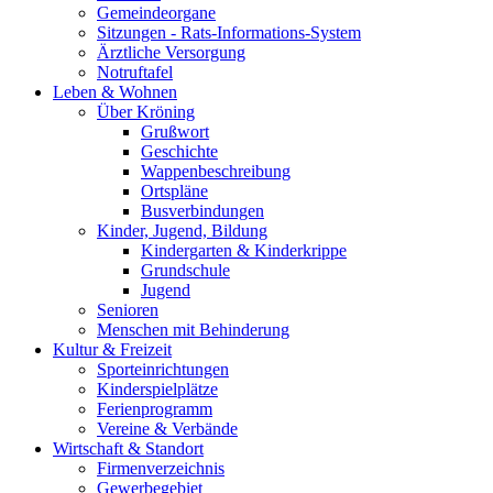
Gemeindeorgane
Sitzungen - Rats-Informations-System
Ärztliche Versorgung
Notruftafel
Leben & Wohnen
Über Kröning
Grußwort
Geschichte
Wappenbeschreibung
Ortspläne
Busverbindungen
Kinder, Jugend, Bildung
Kindergarten & Kinderkrippe
Grundschule
Jugend
Senioren
Menschen mit Behinderung
Kultur & Freizeit
Sporteinrichtungen
Kinderspielplätze
Ferienprogramm
Vereine & Verbände
Wirtschaft & Standort
Firmenverzeichnis
Gewerbegebiet