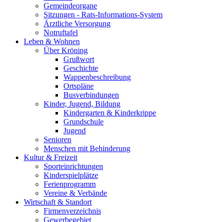
Gemeindeorgane
Sitzungen - Rats-Informations-System
Ärztliche Versorgung
Notruftafel
Leben & Wohnen
Über Kröning
Grußwort
Geschichte
Wappenbeschreibung
Ortspläne
Busverbindungen
Kinder, Jugend, Bildung
Kindergarten & Kinderkrippe
Grundschule
Jugend
Senioren
Menschen mit Behinderung
Kultur & Freizeit
Sporteinrichtungen
Kinderspielplätze
Ferienprogramm
Vereine & Verbände
Wirtschaft & Standort
Firmenverzeichnis
Gewerbegebiet