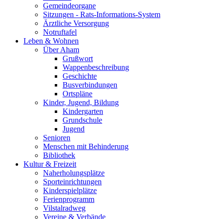
Gemeindeorgane
Sitzungen - Rats-Informations-System
Ärztliche Versorgung
Notruftafel
Leben & Wohnen
Über Aham
Grußwort
Wappenbeschreibung
Geschichte
Busverbindungen
Ortspläne
Kinder, Jugend, Bildung
Kindergarten
Grundschule
Jugend
Senioren
Menschen mit Behinderung
Bibliothek
Kultur & Freizeit
Naherholungsplätze
Sporteinrichtungen
Kinderspielplätze
Ferienprogramm
Vilstalradweg
Vereine & Verbände