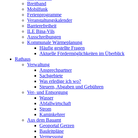
Breitband
Mobilfunk
Ferienprogramme
Veranstaltungskalender
Barrierefreiheit
ILE Bina-Vils
Ausschreibungen
Kommunale Wärmeplanung
Häufig gestellte Fragen
Aktuelle Fördermöglichkeiten im Überblick
Rathaus
Verwaltung
Ansprechpartner
Sachgebiete
Was erledige ich wo?
Steuern, Abgaben und Gebühren
Ver- und Entsorgung
Wasser
Abfallwirtschaft
Strom
Kaminkehrer
Aus dem Bauamt
Geoportal Gerzen
Bauleitpläne
Vermessung