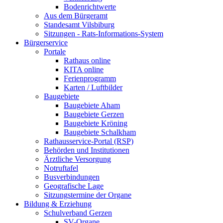
Bodenrichtwerte
Aus dem Bürgeramt
Standesamt Vilsbiburg
Sitzungen - Rats-Informations-System
Bürgerservice
Portale
Rathaus online
KITA online
Ferienprogramm
Karten / Luftbilder
Baugebiete
Baugebiete Aham
Baugebiete Gerzen
Baugebiete Kröning
Baugebiete Schalkham
Rathausservice-Portal (RSP)
Behörden und Institutionen
Ärztliche Versorgung
Notruftafel
Busverbindungen
Geografische Lage
Sitzungstermine der Organe
Bildung & Erziehung
Schulverband Gerzen
SV-Organe